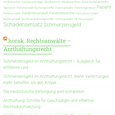
medizinischer Sachverständiger
Medizinrecht
Niedersachsen
Notarfachangestellte
Patient
Operation
Patentanwaltsfachangestellte
Patentanwälte
Patentingenieure
Patientenanwalt
Patientenrechte
Patientenakte
Personenschaden
Rechtsanwalt
Rechtsanwaltsangestellte
rechtsanwälte
Rechtsanwältin
Schadensersatz
Schmerzensgeld
horak. Rechtsanwälte –
Arzthaftungsrecht
Schmerzensgeld im Arzthaftungsrecht – Ausgleich für
erlittenes Leid
Schmerzensgeld im Arzthaftungsrecht: Wenn Verletzungen
mehr betreffen als den Körper
Die medizinische Versorgung wird komplexer
Arzthaftung: Schritte für Geschädigte und effektive
Rechtsdurchsetzung