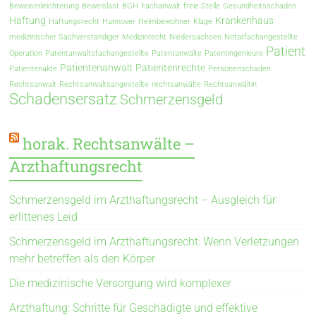
Beweiserleichterung
Beweislast
BGH
Fachanwalt
freie Stelle
Gesundheitsschaden
Haftung
Krankenhaus
Haftungsrecht
Hannover
Heimbewohner
Klage
medizinischer Sachverständiger
Medizinrecht
Niedersachsen
Notarfachangestellte
Patient
Operation
Patentanwaltsfachangestellte
Patentanwälte
Patentingenieure
Patientenanwalt
Patientenrechte
Patientenakte
Personenschaden
Rechtsanwalt
Rechtsanwaltsangestellte
rechtsanwälte
Rechtsanwältin
Schadensersatz
Schmerzensgeld
horak. Rechtsanwälte –
Arzthaftungsrecht
Schmerzensgeld im Arzthaftungsrecht – Ausgleich für
erlittenes Leid
Schmerzensgeld im Arzthaftungsrecht: Wenn Verletzungen
mehr betreffen als den Körper
Die medizinische Versorgung wird komplexer
Arzthaftung: Schritte für Geschädigte und effektive