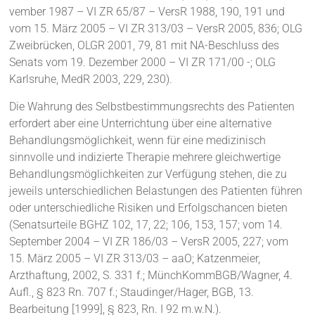
vember 1987 – VI ZR 65/87 – VersR 1988, 190, 191 und
vom 15. März 2005 – VI ZR 313/03 – VersR 2005, 836; OLG
Zweibrücken, OLGR 2001, 79, 81 mit NA-Beschluss des
Senats vom 19. Dezember 2000 – VI ZR 171/00 -; OLG
Karlsruhe, MedR 2003, 229, 230).
Die Wahrung des Selbstbestimmungsrechts des Patienten
erfordert aber eine Unterrichtung über eine alternative
Behandlungsmöglichkeit, wenn für eine medizinisch
sinnvolle und indizierte Therapie mehrere gleichwertige
Behandlungsmöglichkeiten zur Verfügung stehen, die zu
jeweils unterschiedlichen Belastungen des Patienten führen
oder unterschiedliche Risiken und Erfolgschancen bieten
(Senatsurteile BGHZ 102, 17, 22; 106, 153, 157; vom 14.
September 2004 – VI ZR 186/03 – VersR 2005, 227; vom
15. März 2005 – VI ZR 313/03 – aaO; Katzenmeier,
Arzthaftung, 2002, S. 331 f.; MünchKommBGB/Wagner, 4.
Aufl., § 823 Rn. 707 f.; Staudinger/Hager, BGB, 13.
Bearbeitung [1999], § 823, Rn. I 92 m.w.N.).