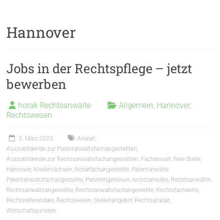
Hannover
Jobs in der Rechtspflege – jetzt
bewerben
horak Rechtsanwälte
Allgemein
,
Hannover
,
Rechtswesen
2. März 2023
Anwalt
,
Auszubildende zur Patentanwaltsfachangestellten
,
Auszubildende zur Rechtsanwaltsfachangestellten
,
Fachanwalt
,
freie Stelle
,
Hannover
,
Niedersachsen
,
Notarfachangestellte
,
Patentanwälte
,
Patentanwaltsfachangestellte
,
Patentingenieure
,
rechtsanwälte
,
Rechtsanwältin
,
Rechtsanwaltsangestellte
,
Rechtsanwaltsfachangestellte
,
Rechtsfachwirte
,
Rechtsreferendare
,
Rechtswesen
,
Stellenangebot Rechtsanwalt
,
Wirtschaftsjuristen