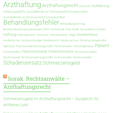
Arzthaftung
Arzthaftungsrecht
Aufklärung
Arztrecht
Aufklärungspflicht
Auszubildende zur Patentanwaltsfachangestellten
Auszubildende zur Rechtsanwaltsfachangestellten
Behandlungsfehler
Behandlungsvertrag
Beweiserleichterung
Beweislast
BGH
Fachanwalt
freie Stelle
Gesundheitsschaden
Haftung
Krankenhaus
Haftungsrecht
Hannover
Heimbewohner
Klage
medizinischer Sachverständiger
Medizinrecht
Niedersachsen
Notarfachangestellte
Patient
Operation
Patentanwaltsfachangestellte
Patentanwälte
Patentingenieure
Patientenanwalt
Patientenrechte
Patientenakte
Personenschaden
Rechtsanwalt
Rechtsanwaltsangestellte
rechtsanwälte
Rechtsanwältin
Schadensersatz
Schmerzensgeld
horak. Rechtsanwälte –
Arzthaftungsrecht
Schmerzensgeld im Arzthaftungsrecht – Ausgleich für
erlittenes Leid