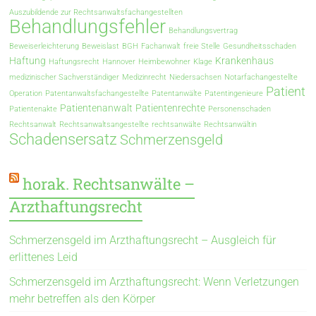
Auszubildende zur Rechtsanwaltsfachangestellten
Behandlungsfehler
Behandlungsvertrag
Beweiserleichterung
Beweislast
BGH
Fachanwalt
freie Stelle
Gesundheitsschaden
Haftung
Krankenhaus
Haftungsrecht
Hannover
Heimbewohner
Klage
medizinischer Sachverständiger
Medizinrecht
Niedersachsen
Notarfachangestellte
Patient
Operation
Patentanwaltsfachangestellte
Patentanwälte
Patentingenieure
Patientenanwalt
Patientenrechte
Patientenakte
Personenschaden
Rechtsanwalt
Rechtsanwaltsangestellte
rechtsanwälte
Rechtsanwältin
Schadensersatz
Schmerzensgeld
horak. Rechtsanwälte –
Arzthaftungsrecht
Schmerzensgeld im Arzthaftungsrecht – Ausgleich für
erlittenes Leid
Schmerzensgeld im Arzthaftungsrecht: Wenn Verletzungen
mehr betreffen als den Körper