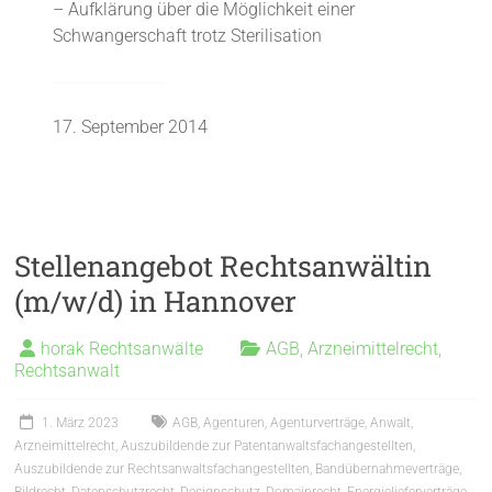
– Aufklärung über die Möglichkeit einer
Schwangerschaft trotz Sterilisation
17. September 2014
Stellenangebot Rechtsanwältin
(m/w/d) in Hannover
horak Rechtsanwälte
AGB
,
Arzneimittelrecht
,
Rechtsanwalt
1. März 2023
AGB
,
Agenturen
,
Agenturverträge
,
Anwalt
,
Arzneimittelrecht
,
Auszubildende zur Patentanwaltsfachangestellten
,
Auszubildende zur Rechtsanwaltsfachangestellten
,
Bandübernahmeverträge
,
Bildrecht
,
Datenschutzrecht
,
Designschutz
,
Domainrecht
,
Energielieferverträge
,