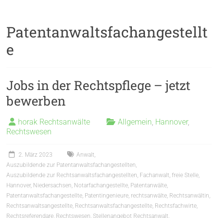
Patentanwaltsfachangestellt
e
Jobs in der Rechtspflege – jetzt
bewerben
horak Rechtsanwälte
Allgemein
,
Hannover
,
Rechtswesen
2. März 2023
Anwalt
,
Auszubildende zur Patentanwaltsfachangestellten
,
Auszubildende zur Rechtsanwaltsfachangestellten
,
Fachanwalt
,
freie Stelle
,
Hannover
,
Niedersachsen
,
Notarfachangestellte
,
Patentanwälte
,
Patentanwaltsfachangestellte
,
Patentingenieure
,
rechtsanwälte
,
Rechtsanwältin
,
Rechtsanwaltsangestellte
,
Rechtsanwaltsfachangestellte
,
Rechtsfachwirte
,
Rechtsreferendare
,
Rechtswesen
,
Stellenangebot Rechtsanwalt
,