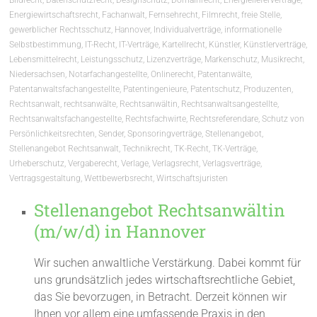
Energiewirtschaftsrecht
,
Fachanwalt
,
Fernsehrecht
,
Filmrecht
,
freie Stelle
,
gewerblicher Rechtsschutz
,
Hannover
,
Individualverträge
,
informationelle
Selbstbestimmung
,
IT-Recht
,
IT-Verträge
,
Kartellrecht
,
Künstler
,
Künstlerverträge
,
Lebensmittelrecht
,
Leistungsschutz
,
Lizenzverträge
,
Markenschutz
,
Musikrecht
,
Niedersachsen
,
Notarfachangestellte
,
Onlinerecht
,
Patentanwälte
,
Patentanwaltsfachangestellte
,
Patentingenieure
,
Patentschutz
,
Produzenten
,
Rechtsanwalt
,
rechtsanwälte
,
Rechtsanwältin
,
Rechtsanwaltsangestellte
,
Rechtsanwaltsfachangestellte
,
Rechtsfachwirte
,
Rechtsreferendare
,
Schutz von
Persönlichkeitsrechten
,
Sender
,
Sponsoringverträge
,
Stellenangebot
,
Stellenangebot Rechtsanwalt
,
Technikrecht
,
TK-Recht
,
TK-Verträge
,
Urheberschutz
,
Vergaberecht
,
Verlage
,
Verlagsrecht
,
Verlagsverträge
,
Vertragsgestaltung
,
Wettbewerbsrecht
,
Wirtschaftsjuristen
Stellenangebot Rechtsanwältin
(m/w/d) in Hannover
Wir suchen anwaltliche Verstärkung. Dabei kommt für
uns grundsätzlich jedes wirtschaftsrechtliche Gebiet,
das Sie bevorzugen, in Betracht. Derzeit können wir
Ihnen vor allem eine umfassende Praxis in den