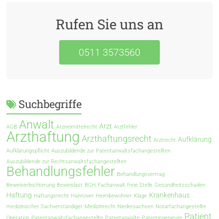
Rufen Sie uns an
0511 3573560
Suchbegriffe
Anwalt
Arzt
AGB
Arzneimittelrecht
Arztfehler
Arzthaftung
Arzthaftungsrecht
Aufklärung
Arztrecht
Aufklärungspflicht
Auszubildende zur Patentanwaltsfachangestellten
Auszubildende zur Rechtsanwaltsfachangestellten
Behandlungsfehler
Behandlungsvertrag
Beweiserleichterung
Beweislast
BGH
Fachanwalt
freie Stelle
Gesundheitsschaden
Haftung
Krankenhaus
Haftungsrecht
Hannover
Heimbewohner
Klage
medizinischer Sachverständiger
Medizinrecht
Niedersachsen
Notarfachangestellte
Patient
Operation
Patentanwaltsfachangestellte
Patentanwälte
Patentingenieure