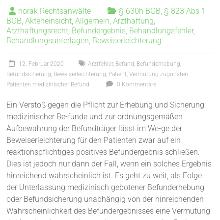
horak Rechtsanwälte
§ 630h BGB
,
§ 823 Abs 1
BGB
,
Akteneinsicht
,
Allgemein
,
Arzthaftung
,
Arzthaftungsrecht
,
Befundergebnis
,
Behandlungsfehler
,
Behandlungsunterlagen
,
Beweiserleichterung
12. Februar 2020
Arztfehler
,
Befund
,
Befunderhebung
,
Befundsicherung
,
Beweiserleichterung
,
Patient
,
Vermutung zugunsten
Patienten medizinischer Befund
0 Kommentare
Ein Verstoß gegen die Pflicht zur Erhebung und Sicherung
medizinischer Be-funde und zur ordnungsgemäßen
Aufbewahrung der Befundträger lässt im We-ge der
Beweiserleichterung für den Patienten zwar auf ein
reaktionspflichtiges positives Befundergebnis schließen.
Dies ist jedoch nur dann der Fall, wenn ein solches Ergebnis
hinreichend wahrscheinlich ist. Es geht zu weit, als Folge
der Unterlassung medizinisch gebotener Befunderhebung
oder Befundsicherung unabhängig von der hinreichenden
Wahrscheinlichkeit des Befundergebnisses eine Vermutung