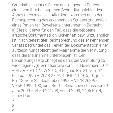
Grundsätzlich ist es Sache des klagenden Patienten,
einen von ihm behaupteten Behandlungsfehler des
Arztes nachzuweisen. Allerdings kommen nach der
Rechtsprechung des erkennenden Senates zugunsten
eines Patien-ten Beweiserleichterungen in Betracht.
a) Dies gilt etwa für den Fall, dass die gebotene
ärztliche Dokumentati-on lückenhaft bzw. unzulänglich
ist. Nach gefestigter Rechtsprechung des er-kennenden
Senats begründet das Fehlen der Dokumentation einer
aufzeich-nungspflichtigen Maßnahme die Vermutung,
dass die Maßnahme unterblieben ist. Der
Behandlungsseite obliegt es dann, die Vermutung zu
widerlegen (vgl. Senatsurteile vom 11. November 2014
– VI ZR 76/13, NJW 2015, 411, juris Rn. 21; vom 14.
Februar 1995 – VI ZR 272/93, BGHZ 129, 6, 10, juris
Rn. 13; vom 29. September 1998 – VI ZR 268/97,
VersR 1999, 190, juris Rn. 14; Senatsbe-schluss vom 9.
Juni 2009 – VI ZR 261/08, VersR 2009, 1406 Rn. 4;
ferner Pau-
7
8
9