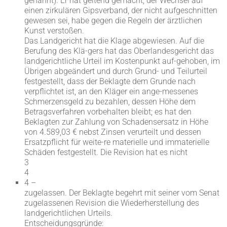
genannt). Er hat geltend gemacht, der Wechsel auf
einen zirkulären Gipsverband, der nicht aufgeschnitten
gewesen sei, habe gegen die Regeln der ärztlichen
Kunst verstoßen.
Das Landgericht hat die Klage abgewiesen. Auf die
Berufung des Klä-gers hat das Oberlandesgericht das
landgerichtliche Urteil im Kostenpunkt auf-gehoben, im
Übrigen abgeändert und durch Grund- und Teilurteil
festgestellt, dass der Beklagte dem Grunde nach
verpflichtet ist, an den Kläger ein ange-messenes
Schmerzensgeld zu bezahlen, dessen Höhe dem
Betragsverfahren vorbehalten bleibt; es hat den
Beklagten zur Zahlung von Schadensersatz in Höhe
von 4.589,03 € nebst Zinsen verurteilt und dessen
Ersatzpflicht für weite-re materielle und immaterielle
Schäden festgestellt. Die Revision hat es nicht
3
4
4 –
zugelassen. Der Beklagte begehrt mit seiner vom Senat
zugelassenen Revision die Wiederherstellung des
landgerichtlichen Urteils.
Entscheidungsgründe: