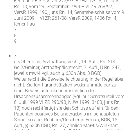
Februar 1995 – VI ZR 272/93, BGHZ 129, 6, 10, juris
Rn. 13; vom 29. September 1998 – VI ZR 268/97,
VersR 1999, 190, juris Rn. 14; Senatsbe-schluss vom 9.
Juni 2009 – VI ZR 261/08, VersR 2009, 1406 Rn. 4;
ferner Pau-
7
8
9
7 –
ge/Offenloch, Arzthaftungsrecht, 14. Aufl., Rn. 514;
Geiß/Greiner, Arzthaft-pflichtrecht, 7. Aufl., B Rn. 247;
jeweils mwN; vgl. auch § 630h Abs. 3 BGB).
Weiter reicht die Beweiserleichterung in der Regel aber
nicht. Sie führt grundsätzlich weder unmittelbar zu
einer Beweislastumkehr hinsichtlich des
Ursachenzusammenhanges (vgl. nur Senatsurteil vom
6. Juli 1999 VI ZR 290/98, NJW 1999, 3408, juris Rn.
13) noch rechtfertigt sie den Schluss auf ein für den
Patienten positives Befundergebnis im behaupteten
Sinne (so aber Rehborn/Gescher in Erman, BGB, 15.
Aufl., § 630h BGB, Rn. 27; ähnlich Mar-tis/Winkhart,