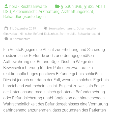
horak Rechtsanwälte
§ 630h BGB
,
§ 823 Abs 1
BGB
,
Akteneinsicht
,
Arzthaftung
,
Arzthaftungsrecht
,
Behandlungsunterlagen
11. Dezember 2019
Beweiserleichterung
,
Dokumentation
,
Gipsverban
,
klinischer Befund
,
lückenhaft
,
Schmerzbild
,
Schwellungsbild
0 Kommentare
Ein Verstoß gegen die Pflicht zur Erhebung und Sicherung
medizinischer Be-funde und zur ordnungsgemäßen
Aufbewahrung der Befundträger lässt im We-ge der
Beweiserleichterung für den Patienten zwar auf ein
reaktionspflichtiges positives Befundergebnis schließen.
Dies ist jedoch nur dann der Fall, wenn ein solches Ergebnis
hinreichend wahrscheinlich ist. Es geht zu weit, als Folge
der Unterlassung medizinisch gebotener Befunderhebung
oder Befundsicherung unabhängig von der hinreichenden
Wahrscheinlichkeit des Befundergebnisses eine Vermutung
dahingehend anzunehmen, dass zugunsten des Patienten