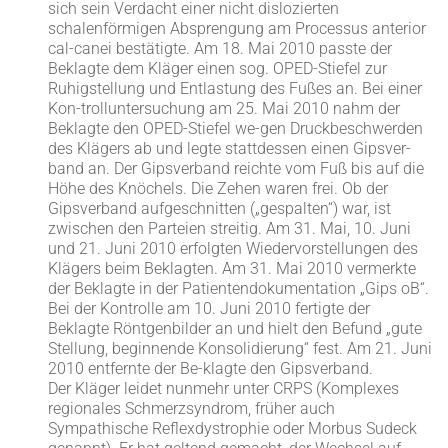
sich sein Verdacht einer nicht dislozierten
schalenförmigen Absprengung am Processus anterior
cal-canei bestätigte. Am 18. Mai 2010 passte der
Beklagte dem Kläger einen sog. OPED-Stiefel zur
Ruhigstellung und Entlastung des Fußes an. Bei einer
Kon-trolluntersuchung am 25. Mai 2010 nahm der
Beklagte den OPED-Stiefel we-gen Druckbeschwerden
des Klägers ab und legte stattdessen einen Gipsver-
band an. Der Gipsverband reichte vom Fuß bis auf die
Höhe des Knöchels. Die Zehen waren frei. Ob der
Gipsverband aufgeschnitten („gespalten“) war, ist
zwischen den Parteien streitig. Am 31. Mai, 10. Juni
und 21. Juni 2010 erfolgten Wiedervorstellungen des
Klägers beim Beklagten. Am 31. Mai 2010 vermerkte
der Beklagte in der Patientendokumentation „Gips oB“.
Bei der Kontrolle am 10. Juni 2010 fertigte der
Beklagte Röntgenbilder an und hielt den Befund „gute
Stellung, beginnende Konsolidierung“ fest. Am 21. Juni
2010 entfernte der Be-klagte den Gipsverband.
Der Kläger leidet nunmehr unter CRPS (Komplexes
regionales Schmerzsyndrom, früher auch
Sympathische Reflexdystrophie oder Morbus Sudeck