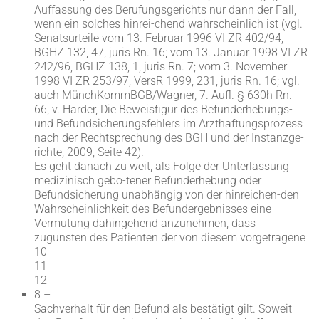
Auffassung des Berufungsgerichts nur dann der Fall,
wenn ein solches hinrei-chend wahrscheinlich ist (vgl.
Senatsurteile vom 13. Februar 1996 VI ZR 402/94,
BGHZ 132, 47, juris Rn. 16; vom 13. Januar 1998 VI ZR
242/96, BGHZ 138, 1, juris Rn. 7; vom 3. November
1998 VI ZR 253/97, VersR 1999, 231, juris Rn. 16; vgl.
auch MünchKommBGB/Wagner, 7. Aufl. § 630h Rn.
66; v. Harder, Die Beweisfigur des Befunderhebungs-
und Befundsicherungsfehlers im Arzthaftungsprozess
nach der Rechtsprechung des BGH und der Instanzge-
richte, 2009, Seite 42).
Es geht danach zu weit, als Folge der Unterlassung
medizinisch gebo-tener Befunderhebung oder
Befundsicherung unabhängig von der hinreichen-den
Wahrscheinlichkeit des Befundergebnisses eine
Vermutung dahingehend anzunehmen, dass
zugunsten des Patienten der von diesem vorgetragene
10
11
12
8 –
Sachverhalt für den Befund als bestätigt gilt. Soweit