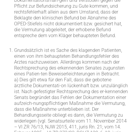
Dokumentationsmän-geln und Verstößen gegen die
Pflicht zur Befundsicherung zu Gute kommen, und
rechtsfehlerhaft allein aus dem Umstand, dass der
Beklagte den klinischen Befund bei Abnahme des
OPED-Stiefels nicht dokumentiert bzw. gesichert hat,
die Vermutung abgeleitet, der erhobene Befund
entspreche dem vom Kläger behaupteten Befund.
Grundsätzlich ist es Sache des klagenden Patienten,
einen von ihm behaupteten Behandlungsfehler des
Arztes nachzuweisen. Allerdings kommen nach der
Rechtsprechung des erkennenden Senates zugunsten
eines Patien-ten Beweiserleichterungen in Betracht.
a) Dies gilt etwa für den Fall, dass die gebotene
ärztliche Dokumentati-on lückenhaft bzw. unzulänglich
ist. Nach gefestigter Rechtsprechung des er-kennenden
Senats begründet das Fehlen der Dokumentation einer
aufzeich-nungspflichtigen Maßnahme die Vermutung,
dass die Maßnahme unterblieben ist. Der
Behandlungsseite obliegt es dann, die Vermutung zu
widerlegen (vgl. Senatsurteile vom 11. November 2014
– VI ZR 76/13, NJW 2015, 411, juris Rn. 21; vom 14.