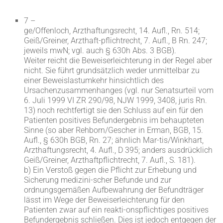
7 –
ge/Offenloch, Arzthaftungsrecht, 14. Aufl., Rn. 514;
Geiß/Greiner, Arzthaft-pflichtrecht, 7. Aufl., B Rn. 247;
jeweils mwN; vgl. auch § 630h Abs. 3 BGB).
Weiter reicht die Beweiserleichterung in der Regel aber
nicht. Sie führt grundsätzlich weder unmittelbar zu
einer Beweislastumkehr hinsichtlich des
Ursachenzusammenhanges (vgl. nur Senatsurteil vom
6. Juli 1999 VI ZR 290/98, NJW 1999, 3408, juris Rn.
13) noch rechtfertigt sie den Schluss auf ein für den
Patienten positives Befundergebnis im behaupteten
Sinne (so aber Rehborn/Gescher in Erman, BGB, 15.
Aufl., § 630h BGB, Rn. 27; ähnlich Mar-tis/Winkhart,
Arzthaftungsrecht, 4. Aufl., D 395; anders ausdrücklich
Geiß/Greiner, Arzthaftpflichtrecht, 7. Aufl., S. 181).
b) Ein Verstoß gegen die Pflicht zur Erhebung und
Sicherung medizini-scher Befunde und zur
ordnungsgemäßen Aufbewahrung der Befundträger
lässt im Wege der Beweiserleichterung für den
Patienten zwar auf ein reakti-onspflichtiges positives
Befundergebnis schließen. Dies ist jedoch entgegen der