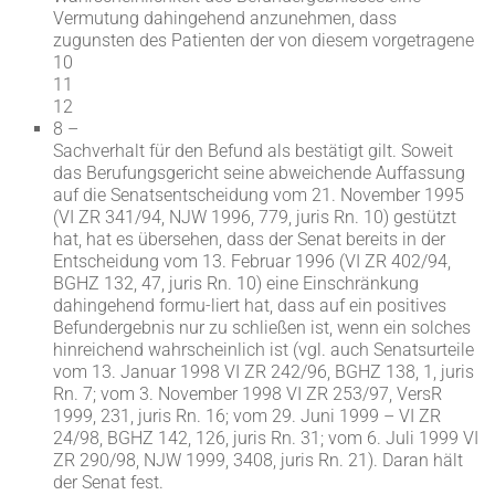
Vermutung dahingehend anzunehmen, dass
zugunsten des Patienten der von diesem vorgetragene
10
11
12
8 –
Sachverhalt für den Befund als bestätigt gilt. Soweit
das Berufungsgericht seine abweichende Auffassung
auf die Senatsentscheidung vom 21. November 1995
(VI ZR 341/94, NJW 1996, 779, juris Rn. 10) gestützt
hat, hat es übersehen, dass der Senat bereits in der
Entscheidung vom 13. Februar 1996 (VI ZR 402/94,
BGHZ 132, 47, juris Rn. 10) eine Einschränkung
dahingehend formu-liert hat, dass auf ein positives
Befundergebnis nur zu schließen ist, wenn ein solches
hinreichend wahrscheinlich ist (vgl. auch Senatsurteile
vom 13. Januar 1998 VI ZR 242/96, BGHZ 138, 1, juris
Rn. 7; vom 3. November 1998 VI ZR 253/97, VersR
1999, 231, juris Rn. 16; vom 29. Juni 1999 – VI ZR
24/98, BGHZ 142, 126, juris Rn. 31; vom 6. Juli 1999 VI
ZR 290/98, NJW 1999, 3408, juris Rn. 21). Daran hält
der Senat fest.