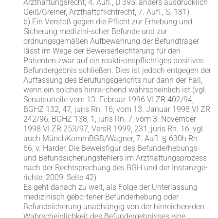
Arzthaftungsrecht, 4. Aufl., D 395; anders ausdrücklich
Geiß/Greiner, Arzthaftpflichtrecht, 7. Aufl., S. 181).
b) Ein Verstoß gegen die Pflicht zur Erhebung und
Sicherung medizini-scher Befunde und zur
ordnungsgemäßen Aufbewahrung der Befundträger
lässt im Wege der Beweiserleichterung für den
Patienten zwar auf ein reakti-onspflichtiges positives
Befundergebnis schließen. Dies ist jedoch entgegen der
Auffassung des Berufungsgerichts nur dann der Fall,
wenn ein solches hinrei-chend wahrscheinlich ist (vgl.
Senatsurteile vom 13. Februar 1996 VI ZR 402/94,
BGHZ 132, 47, juris Rn. 16; vom 13. Januar 1998 VI ZR
242/96, BGHZ 138, 1, juris Rn. 7; vom 3. November
1998 VI ZR 253/97, VersR 1999, 231, juris Rn. 16; vgl.
auch MünchKommBGB/Wagner, 7. Aufl. § 630h Rn.
66; v. Harder, Die Beweisfigur des Befunderhebungs-
und Befundsicherungsfehlers im Arzthaftungsprozess
nach der Rechtsprechung des BGH und der Instanzge-
richte, 2009, Seite 42).
Es geht danach zu weit, als Folge der Unterlassung
medizinisch gebo-tener Befunderhebung oder
Befundsicherung unabhängig von der hinreichen-den
Wahrscheinlichkeit des Befundergebnisses eine