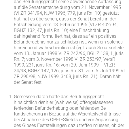
das Berufungsgericht seine abweichende Auffassung
auf die Senatsentscheidung vom 21. November 1995
(VI ZR 341/94, NJW 1996, 779, juris Rn. 10) gestützt
hat, hat es übersehen, dass der Senat bereits in der
Entscheidung vom 13. Februar 1996 (VI ZR 402/94,
BGHZ 132, 47, juris Rn. 10) eine Einschränkung
dahingehend formu-liert hat, dass auf ein positives
Befundergebnis nur zu schließen ist, wenn ein solches
hinreichend wahrscheinlich ist (vgl. auch Senatsurteile
vom 13. Januar 1998 VI ZR 242/96, BGHZ 138, 1, juris
Rn. 7; vom 3. November 1998 VI ZR 253/97, VersR
1999, 231, juris Rn. 16; vom 29. Juni 1999 – VI ZR
24/98, BGHZ 142, 126, juris Rn. 31; vom 6. Juli 1999 VI
ZR 290/98, NJW 1999, 3408, juris Rn. 21). Daran hält
der Senat fest.
Gemessen daran hätte das Berufungsgericht
hinsichtlich der hier (wahlweise) offengelassenen
fehlenden Befunderhebung oder fehlenden Be-
fundsicherung in Bezug auf die Weichteilverhältnisse
bei Abnahme des OPED-Stiefels und vor Anpassung
des Gipses Feststellungen dazu treffen müssen, ob der