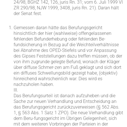
24/98, BGHZ 142, 126, juris Rn. 31; vom 6. Juli 1999 VI
ZR 290/98, NJW 1999, 3408, juris Rn. 21). Daran hält
der Senat fest.
Gemessen daran hätte das Berufungsgericht
hinsichtlich der hier (wahlweise) offengelassenen
fehlenden Befunderhebung oder fehlenden Be-
fundsicherung in Bezug auf die Weichteilverhältnisse
bei Abnahme des OPED-Stiefels und vor Anpassung
des Gipses Feststellungen dazu treffen müssen, ob der
von ihm zugrunde gelegte Befund, wonach der Kläger
über diffuse Schmer-zen am Fuß geklagt und sich dort
ein diffuses Schwellungsbild gezeigt habe, (objektiv)
hinreichend wahrscheinlich war. Dies wird es
nachzuholen haben.
III.
Das Berufungsurteil ist danach aufzuheben und die
Sache zur neuen Verhandlung und Entscheidung an
das Berufungsgericht zurückzuverweisen (§ 562 Abs.
1, § 563 Abs. 1 Satz 1 ZPO). Die neue Verhandlung gibt
dem Beru-fungsgericht im Übrigen Gelegenheit, sich
mit dem weiteren Vorbringen der Parteien in der