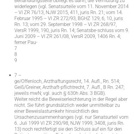
Behandlungsseite obliegt es dann, die Vermutung zu
widerlegen (vgl. Senatsurteile vom 11. November 2014
– VI ZR 76/13, NJW 2015, 411, juris Rn. 21; vom 14.
Februar 1995 – VI ZR 272/93, BGHZ 129, 6, 10, juris
Rn. 13; vom 29. September 1998 – VI ZR 268/97,
VersR 1999, 190, juris Rn. 14; Senatsbe-schluss vom 9.
Juni 2009 – VI ZR 261/08, VersR 2009, 1406 Rn. 4;
ferner Pau-
7
8
9
7 –
ge/Offenloch, Arzthaftungsrecht, 14. Aufl., Rn. 514;
Geiß/Greiner, Arzthaft-pflichtrecht, 7. Aufl., B Rn. 247;
jeweils mwN; vgl. auch § 630h Abs. 3 BGB).
Weiter reicht die Beweiserleichterung in der Regel aber
nicht. Sie führt grundsätzlich weder unmittelbar zu
einer Beweislastumkehr hinsichtlich des
Ursachenzusammenhanges (vgl. nur Senatsurteil vom
6. Juli 1999 VI ZR 290/98, NJW 1999, 3408, juris Rn.
13) noch rechtfertigt sie den Schluss auf ein für den