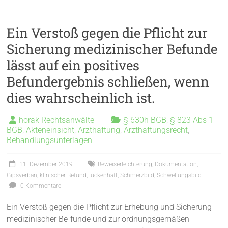
Ein Verstoß gegen die Pflicht zur
Sicherung medizinischer Befunde
lässt auf ein positives
Befundergebnis schließen, wenn
dies wahrscheinlich ist.
horak Rechtsanwälte
§ 630h BGB
,
§ 823 Abs 1
BGB
,
Akteneinsicht
,
Arzthaftung
,
Arzthaftungsrecht
,
Behandlungsunterlagen
11. Dezember 2019
Beweiserleichterung
,
Dokumentation
,
Gipsverban
,
klinischer Befund
,
lückenhaft
,
Schmerzbild
,
Schwellungsbild
0 Kommentare
Ein Verstoß gegen die Pflicht zur Erhebung und Sicherung
medizinischer Be-funde und zur ordnungsgemäßen