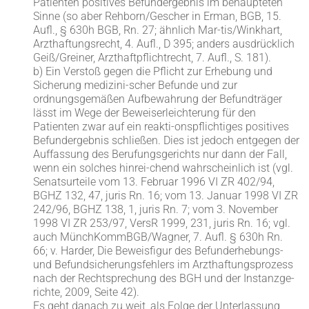
Patienten positives Befundergebnis im behaupteten
Sinne (so aber Rehborn/Gescher in Erman, BGB, 15.
Aufl., § 630h BGB, Rn. 27; ähnlich Mar-tis/Winkhart,
Arzthaftungsrecht, 4. Aufl., D 395; anders ausdrücklich
Geiß/Greiner, Arzthaftpflichtrecht, 7. Aufl., S. 181).
b) Ein Verstoß gegen die Pflicht zur Erhebung und
Sicherung medizini-scher Befunde und zur
ordnungsgemäßen Aufbewahrung der Befundträger
lässt im Wege der Beweiserleichterung für den
Patienten zwar auf ein reakti-onspflichtiges positives
Befundergebnis schließen. Dies ist jedoch entgegen der
Auffassung des Berufungsgerichts nur dann der Fall,
wenn ein solches hinrei-chend wahrscheinlich ist (vgl.
Senatsurteile vom 13. Februar 1996 VI ZR 402/94,
BGHZ 132, 47, juris Rn. 16; vom 13. Januar 1998 VI ZR
242/96, BGHZ 138, 1, juris Rn. 7; vom 3. November
1998 VI ZR 253/97, VersR 1999, 231, juris Rn. 16; vgl.
auch MünchKommBGB/Wagner, 7. Aufl. § 630h Rn.
66; v. Harder, Die Beweisfigur des Befunderhebungs-
und Befundsicherungsfehlers im Arzthaftungsprozess
nach der Rechtsprechung des BGH und der Instanzge-
richte, 2009, Seite 42).
Es geht danach zu weit, als Folge der Unterlassung