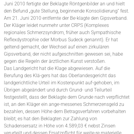
Juni 2010 fertigte der Beklagte Röntgenbilder an und hielt
den Befund „gute Stellung, beginnende Konsolidierung“ fest.
Am 21. Juni 2010 entfernte der Be-klagte den Gipsverband.
Der Kläger leidet nunmehr unter CRPS (Komplexes
regionales Schmerzsyndrom, früher auch Sympathische
Reflexdystrophie oder Morbus Sudeck genannt). Er hat
geltend gemacht, der Wechsel auf einen zirkulären
Gipsverband, der nicht aufgeschnitten gewesen sei, habe
gegen die Regeln der ärztlichen Kunst verstoßen.
Das Landgericht hat die Klage abgewiesen. Auf die
Berufung des Klä-gers hat das Oberlandesgericht das
landgerichtliche Urteil im Kostenpunkt auf-gehoben, im
Übrigen abgeändert und durch Grund- und Teilurteil
festgestellt, dass der Beklagte dem Grunde nach verpflichtet
ist, an den Kläger ein ange-messenes Schmerzensgeld zu
bezahlen, dessen Höhe dem Betragsverfahren vorbehalten
bleibt; es hat den Beklagten zur Zahlung von
Schadensersatz in Höhe von 4.589,03 € nebst Zinsen
verurteilt und dessen Ersatzpflicht für weite-re materielle