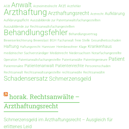
Anwalt
Arzt
AGB
Arzneimittelrecht
Arztfehler
Arzthaftung
Arzthaftungsrecht
Aufklärung
Arztrecht
Aufklärungspflicht
Auszubildende zur Patentanwaltsfachangestellten
Auszubildende zur Rechtsanwaltsfachangestellten
Behandlungsfehler
Behandlungsvertrag
Beweiserleichterung
Beweislast
BGH
Fachanwalt
freie Stelle
Gesundheitsschaden
Haftung
Krankenhaus
Haftungsrecht
Hannover
Heimbewohner
Klage
medizinischer Sachverständiger
Medizinrecht
Niedersachsen
Notarfachangestellte
Patient
Operation
Patentanwaltsfachangestellte
Patentanwälte
Patentingenieure
Patientenanwalt
Patientenrechte
Patientenakte
Personenschaden
Rechtsanwalt
Rechtsanwaltsangestellte
rechtsanwälte
Rechtsanwältin
Schadensersatz
Schmerzensgeld
horak. Rechtsanwälte –
Arzthaftungsrecht
Schmerzensgeld im Arzthaftungsrecht – Ausgleich für
erlittenes Leid