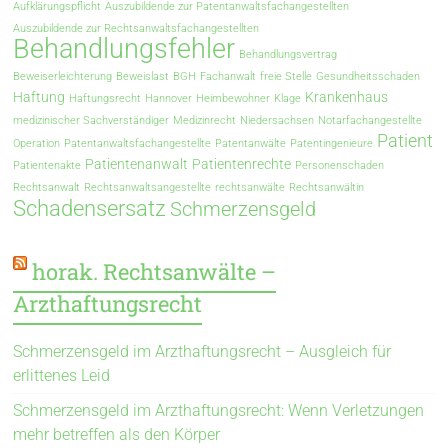
Aufklärungspflicht
Auszubildende zur Patentanwaltsfachangestellten
Auszubildende zur Rechtsanwaltsfachangestellten
Behandlungsfehler
Behandlungsvertrag
Beweiserleichterung
Beweislast
BGH
Fachanwalt
freie Stelle
Gesundheitsschaden
Haftung
Krankenhaus
Haftungsrecht
Hannover
Heimbewohner
Klage
medizinischer Sachverständiger
Medizinrecht
Niedersachsen
Notarfachangestellte
Patient
Operation
Patentanwaltsfachangestellte
Patentanwälte
Patentingenieure
Patientenanwalt
Patientenrechte
Patientenakte
Personenschaden
Rechtsanwalt
Rechtsanwaltsangestellte
rechtsanwälte
Rechtsanwältin
Schadensersatz
Schmerzensgeld
horak. Rechtsanwälte –
Arzthaftungsrecht
Schmerzensgeld im Arzthaftungsrecht – Ausgleich für
erlittenes Leid
Schmerzensgeld im Arzthaftungsrecht: Wenn Verletzungen
mehr betreffen als den Körper