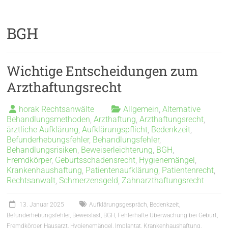
BGH
Wichtige Entscheidungen zum
Arzthaftungsrecht
horak Rechtsanwälte
Allgemein
,
Alternative
Behandlungsmethoden
,
Arzthaftung
,
Arzthaftungsrecht
,
ärztliche Aufklärung
,
Aufklärungspflicht
,
Bedenkzeit
,
Befunderhebungsfehler
,
Behandlungsfehler
,
Behandlungsrisiken
,
Beweiserleichterung
,
BGH
,
Fremdkörper
,
Geburtsschadensrecht
,
Hygienemängel
,
Krankenhaushaftung
,
Patientenaufklärung
,
Patientenrecht
,
Rechtsanwalt
,
Schmerzensgeld
,
Zahnarzthaftungsrecht
13. Januar 2025
Aufklärungsgespräch
,
Bedenkzeit
,
Befunderhebungsfehler
,
Beweislast
,
BGH
,
Fehlerhafte Überwachung bei Geburt
,
Fremdkörper
,
Hausarzt
,
Hygienemängel
,
Implantat
,
Krankenhaushaftung
,