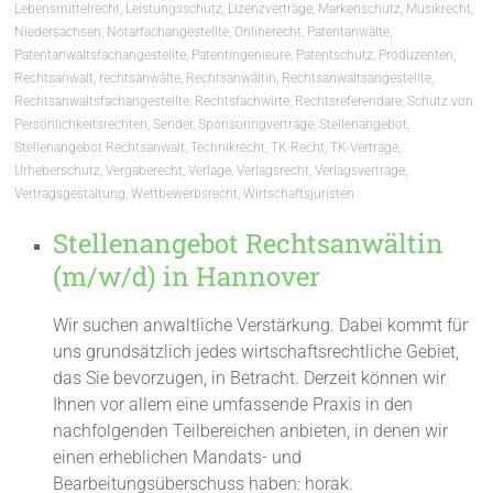
Lebensmittelrecht
,
Leistungsschutz
,
Lizenzverträge
,
Markenschutz
,
Musikrecht
,
Niedersachsen
,
Notarfachangestellte
,
Onlinerecht
,
Patentanwälte
,
Patentanwaltsfachangestellte
,
Patentingenieure
,
Patentschutz
,
Produzenten
,
Rechtsanwalt
,
rechtsanwälte
,
Rechtsanwältin
,
Rechtsanwaltsangestellte
,
Rechtsanwaltsfachangestellte
,
Rechtsfachwirte
,
Rechtsreferendare
,
Schutz von
Persönlichkeitsrechten
,
Sender
,
Sponsoringverträge
,
Stellenangebot
,
Stellenangebot Rechtsanwalt
,
Technikrecht
,
TK-Recht
,
TK-Verträge
,
Urheberschutz
,
Vergaberecht
,
Verlage
,
Verlagsrecht
,
Verlagsverträge
,
Vertragsgestaltung
,
Wettbewerbsrecht
,
Wirtschaftsjuristen
Stellenangebot Rechtsanwältin
(m/w/d) in Hannover
Wir suchen anwaltliche Verstärkung. Dabei kommt für
uns grundsätzlich jedes wirtschaftsrechtliche Gebiet,
das Sie bevorzugen, in Betracht. Derzeit können wir
Ihnen vor allem eine umfassende Praxis in den
nachfolgenden Teilbereichen anbieten, in denen wir
einen erheblichen Mandats- und
Bearbeitungsüberschuss haben: horak.