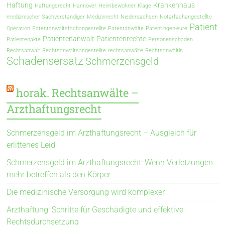
Haftung
Krankenhaus
Haftungsrecht
Hannover
Heimbewohner
Klage
medizinischer Sachverständiger
Medizinrecht
Niedersachsen
Notarfachangestellte
Patient
Operation
Patentanwaltsfachangestellte
Patentanwälte
Patentingenieure
Patientenanwalt
Patientenrechte
Patientenakte
Personenschaden
Rechtsanwalt
Rechtsanwaltsangestellte
rechtsanwälte
Rechtsanwältin
Schadensersatz
Schmerzensgeld
horak. Rechtsanwälte –
Arzthaftungsrecht
Schmerzensgeld im Arzthaftungsrecht – Ausgleich für
erlittenes Leid
Schmerzensgeld im Arzthaftungsrecht: Wenn Verletzungen
mehr betreffen als den Körper
Die medizinische Versorgung wird komplexer
Arzthaftung: Schritte für Geschädigte und effektive
Rechtsdurchsetzung