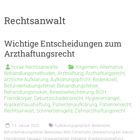
Rechtsanwalt
Wichtige Entscheidungen zum
Arzthaftungsrecht
horak Rechtsanwälte
Allgemein
,
Alternative
Behandlungsmethoden
,
Arzthaftung
,
Arzthaftungsrecht
,
ärztliche Aufklärung
,
Aufklärungspflicht
,
Bedenkzeit
,
Befunderhebungsfehler
,
Behandlungsfehler
,
Behandlungsrisiken
,
Beweiserleichterung
,
BGH
,
Fremdkörper
,
Geburtsschadensrecht
,
Hygienemängel
,
Krankenhaushaftung
,
Patientenaufklärung
,
Patientenrecht
,
Rechtsanwalt
,
Schmerzensgeld
,
Zahnarzthaftungsrecht
13. Januar 2025
Aufklärungsgespräch
,
Bedenkzeit
,
Befunderhebungsfehler
,
Beweislast
,
BGH
,
Fehlerhafte Überwachung bei Geburt
,
Fremdkörper
,
Hausarzt
,
Hygienemängel
,
Implantat
,
Krankenhaushaftung
,