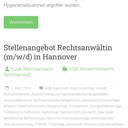
Hygienemaßnahmen ergriffen wurden.
Weiterlesen
Stellenangebot Rechtsanwältin
(m/w/d) in Hannover
horak Rechtsanwälte
AGB
,
Arzneimittelrecht
,
Rechtsanwalt
1. März 2023
AGB
,
Agenturen
,
Agenturverträge
,
Anwalt
,
Arzneimittelrecht
,
Auszubildende zur Patentanwaltsfachangestellten
,
Auszubildende zur Rechtsanwaltsfachangestellten
,
Bandübernahmeverträge
,
Bildrecht
,
Datenschutzrecht
,
Designschutz
,
Domainrecht
,
Energielieferverträge
,
Energiewirtschaftsrecht
,
Fachanwalt
,
Fernsehrecht
,
Filmrecht
,
freie Stelle
,
gewerblicher Rechtsschutz
,
Hannover
,
Individualverträge
,
informationelle
Selbstbestimmung
,
IT-Recht
,
IT-Verträge
,
Kartellrecht
,
Künstler
,
Künstlerverträge
,