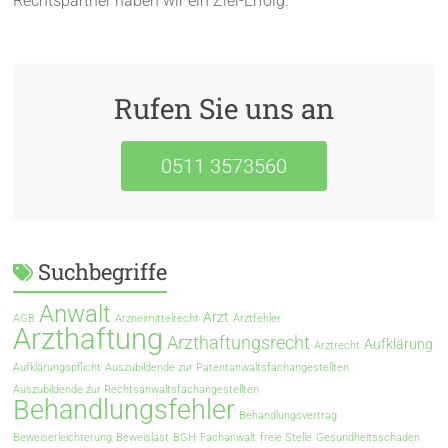
Rechtspartner haben wir ein Ziel-Erfolg.
Rufen Sie uns an
0511 3573560
Suchbegriffe
Anwalt
Arzt
AGB
Arzneimittelrecht
Arztfehler
Arzthaftung
Arzthaftungsrecht
Aufklärung
Arztrecht
Aufklärungspflicht
Auszubildende zur Patentanwaltsfachangestellten
Auszubildende zur Rechtsanwaltsfachangestellten
Behandlungsfehler
Behandlungsvertrag
Beweiserleichterung
Beweislast
BGH
Fachanwalt
freie Stelle
Gesundheitsschaden