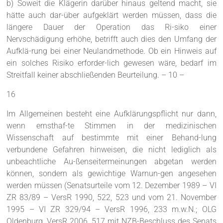
b) Soweit die Klägerin darüber hinaus geltend macht, sie
hätte auch dar-über aufgeklärt werden müssen, dass die
längere Dauer der Operation das Ri-siko einer
Nervschädigung erhöhe, betrifft auch dies den Umfang der
Aufklä-rung bei einer Neulandmethode. Ob ein Hinweis auf
ein solches Risiko erforder-lich gewesen wäre, bedarf im
Streitfall keiner abschließenden Beurteilung. – 10 –
16
Im Allgemeinen besteht eine Aufklärungspflicht nur dann,
wenn ernsthaf-te Stimmen in der medizinischen
Wissenschaft auf bestimmte mit einer Behand-lung
verbundene Gefahren hinweisen, die nicht lediglich als
unbeachtliche Au-ßenseitermeinungen abgetan werden
können, sondern als gewichtige Warnun-gen angesehen
werden müssen (Senatsurteile vom 12. Dezember 1989 – VI
ZR 83/89 – VersR 1990, 522, 523 und vom 21. November
1995 – VI ZR 329/94 – VersR 1996, 233 m.w.N.; OLG
Oldenburg, VersR 2006, 517 mit NZB-Beschluss des Senats