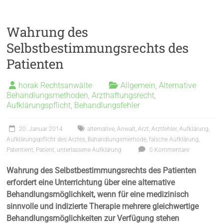
Wahrung des
Selbstbestimmungsrechts des
Patienten
horak Rechtsanwälte
Allgemein
,
Alternative
Behandlungsmethoden
,
Arzthaftungsrecht
,
Aufklärungspflicht
,
Behandlungsfehler
20. Januar 2014
alternative
,
Anwalt
,
Arzt
,
Arztfehler
,
Aufklärung
,
Aufklärungspflicht des Arztes
,
Bahandlungsmethode
,
falsche Aufklärung
,
Patentient
,
Patient
,
unterlassene Aufklärung
0 Kommentare
Wahrung des Selbstbestimmungsrechts des Patienten
erfordert eine Unterrichtung über eine alternative
Behandlungsmöglichkeit, wenn für eine medizinisch
sinnvolle und indizierte Therapie mehrere gleichwertige
Behandlungsmöglichkeiten zur Verfügung stehen