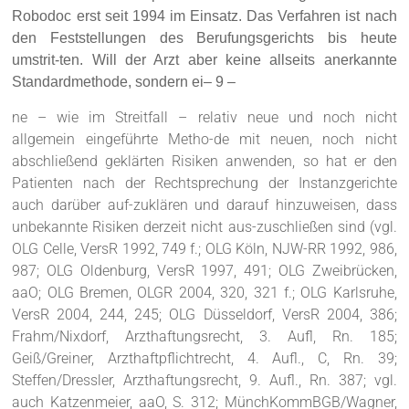
Robodoc erst seit 1994 im Einsatz. Das Verfahren ist nach
den Feststellungen des Berufungsgerichts bis heute
umstrit-ten. Will der Arzt aber keine allseits anerkannte
Standardmethode, sondern ei– 9 –
ne – wie im Streitfall – relativ neue und noch nicht
allgemein eingeführte Metho-de mit neuen, noch nicht
abschließend geklärten Risiken anwenden, so hat er den
Patienten nach der Rechtsprechung der Instanzgerichte
auch darüber auf-zuklären und darauf hinzuweisen, dass
unbekannte Risiken derzeit nicht aus-zuschließen sind (vgl.
OLG Celle, VersR 1992, 749 f.; OLG Köln, NJW-RR 1992, 986,
987; OLG Oldenburg, VersR 1997, 491; OLG Zweibrücken,
aaO; OLG Bremen, OLGR 2004, 320, 321 f.; OLG Karlsruhe,
VersR 2004, 244, 245; OLG Düsseldorf, VersR 2004, 386;
Frahm/Nixdorf, Arzthaftungsrecht, 3. Aufl, Rn. 185;
Geiß/Greiner, Arzthaftpflichtrecht, 4. Aufl., C, Rn. 39;
Steffen/Dressler, Arzthaftungsrecht, 9. Aufl., Rn. 387; vgl.
auch Katzenmeier, aaO, S. 312; MünchKommBGB/Wagner,