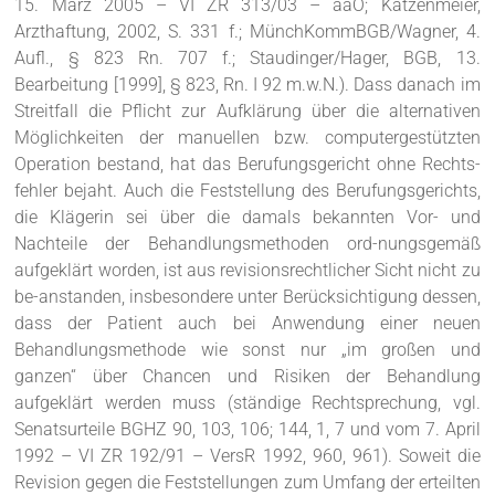
15. März 2005 – VI ZR 313/03 – aaO; Katzenmeier,
Arzthaftung, 2002, S. 331 f.; MünchKommBGB/Wagner, 4.
Aufl., § 823 Rn. 707 f.; Staudinger/Hager, BGB, 13.
Bearbeitung [1999], § 823, Rn. I 92 m.w.N.). Dass danach im
Streitfall die Pflicht zur Aufklärung über die alternativen
Möglichkeiten der manuellen bzw. computergestützten
Operation bestand, hat das Berufungsgericht ohne Rechts-
fehler bejaht. Auch die Feststellung des Berufungsgerichts,
die Klägerin sei über die damals bekannten Vor- und
Nachteile der Behandlungsmethoden ord-nungsgemäß
aufgeklärt worden, ist aus revisionsrechtlicher Sicht nicht zu
be-anstanden, insbesondere unter Berücksichtigung dessen,
dass der Patient auch bei Anwendung einer neuen
Behandlungsmethode wie sonst nur „im großen und
ganzen“ über Chancen und Risiken der Behandlung
aufgeklärt werden muss (ständige Rechtsprechung, vgl.
Senatsurteile BGHZ 90, 103, 106; 144, 1, 7 und vom 7. April
1992 – VI ZR 192/91 – VersR 1992, 960, 961). Soweit die
Revision gegen die Feststellungen zum Umfang der erteilten