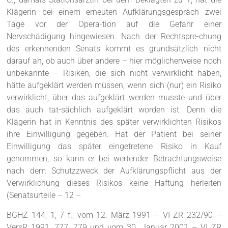
Klägerin bei einem erneuten Aufklärungsgespräch zwei
Tage vor der Opera-tion auf die Gefahr einer
Nervschädigung hingewiesen. Nach der Rechtspre-chung
des erkennenden Senats kommt es grundsätzlich nicht
darauf an, ob auch über andere – hier möglicherweise noch
unbekannte – Risiken, die sich nicht verwirklicht haben,
hätte aufgeklärt werden müssen, wenn sich (nur) ein Risiko
verwirklicht, über das aufgeklärt werden musste und über
das auch tat-sächlich aufgeklärt worden ist. Denn die
Klägerin hat in Kenntnis des später verwirklichten Risikos
ihre Einwilligung gegeben. Hat der Patient bei seiner
Einwilligung das später eingetretene Risiko in Kauf
genommen, so kann er bei wertender Betrachtungsweise
nach dem Schutzzweck der Aufklärungspflicht aus der
Verwirklichung dieses Risikos keine Haftung herleiten
(Senatsurteile – 12 –
BGHZ 144, 1, 7 f.; vom 12. März 1991 – VI ZR 232/90 –
VersR 1991, 777, 779 und vom 30. Januar 2001 – VI ZR