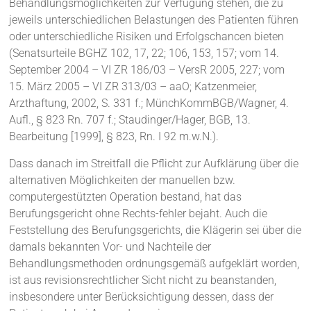
Behandlungsmöglichkeiten zur Verfügung stehen, die zu
jeweils unterschiedlichen Belastungen des Patienten führen
oder unterschiedliche Risiken und Erfolgschancen bieten
(Senatsurteile BGHZ 102, 17, 22; 106, 153, 157; vom 14.
September 2004 – VI ZR 186/03 – VersR 2005, 227; vom
15. März 2005 – VI ZR 313/03 – aaO; Katzenmeier,
Arzthaftung, 2002, S. 331 f.; MünchKommBGB/Wagner, 4.
Aufl., § 823 Rn. 707 f.; Staudinger/Hager, BGB, 13.
Bearbeitung [1999], § 823, Rn. I 92 m.w.N.).
Dass danach im Streitfall die Pflicht zur Aufklärung über die
alternativen Möglichkeiten der manuellen bzw.
computergestützten Operation bestand, hat das
Berufungsgericht ohne Rechts-fehler bejaht. Auch die
Feststellung des Berufungsgerichts, die Klägerin sei über die
damals bekannten Vor- und Nachteile der
Behandlungsmethoden ordnungsgemäß aufgeklärt worden,
ist aus revisionsrechtlicher Sicht nicht zu beanstanden,
insbesondere unter Berücksichtigung dessen, dass der