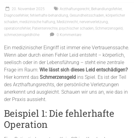
20. November 2025
Arzthaftungsrecht
,
Behandlungsfehler
,
Diagnosefehler
,
fehlerhafte behandlung
,
Gesundheitsschaden
,
körperlicher
schaden
,
medizinische haftung
,
Medizinrecht
,
nervenverletzung
,
operationsfehler
,
Patientenrechte
,
psychischer schaden
,
Schmerzensgeld
,
schmerzensgeldhöhe
0 Kommentare
Ein medizinischer Eingriff ist immer eine Vertrauenssache.
Wenn aber durch einen Fehler Leid entsteht – körperlich,
seelisch oder in der Lebensführung – steht eine zentrale
Frage im Raum:
Wie lässt sich dieses Leid entschädigen?
Hier kommt das
Schmerzensgeld
ins Spiel. Es ist der Teil
des Arzthaftungsrechts, der persönliche Verletzungen
anerkennt und ausgleicht. Schauen wir uns an, wie das in
der Praxis aussieht.
Beispiel 1: Die fehlerhafte
Operation