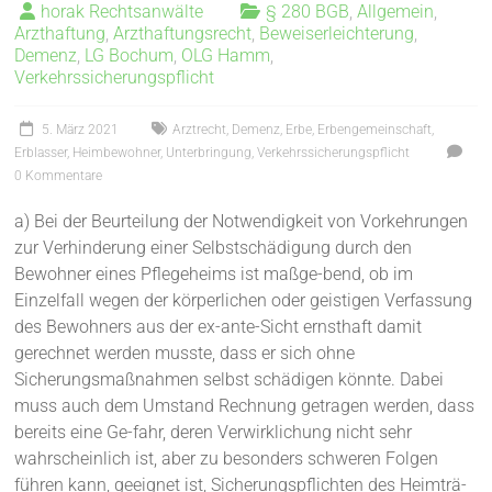
horak Rechtsanwälte
§ 280 BGB
,
Allgemein
,
Arzthaftung
,
Arzthaftungsrecht
,
Beweiserleichterung
,
Demenz
,
LG Bochum
,
OLG Hamm
,
Verkehrssicherungspflicht
5. März 2021
Arztrecht
,
Demenz
,
Erbe
,
Erbengemeinschaft
,
Erblasser
,
Heimbewohner
,
Unterbringung
,
Verkehrssicherungspflicht
0 Kommentare
a) Bei der Beurteilung der Notwendigkeit von Vorkehrungen
zur Verhinderung einer Selbstschädigung durch den
Bewohner eines Pflegeheims ist maßge-bend, ob im
Einzelfall wegen der körperlichen oder geistigen Verfassung
des Bewohners aus der ex-ante-Sicht ernsthaft damit
gerechnet werden musste, dass er sich ohne
Sicherungsmaßnahmen selbst schädigen könnte. Dabei
muss auch dem Umstand Rechnung getragen werden, dass
bereits eine Ge-fahr, deren Verwirklichung nicht sehr
wahrscheinlich ist, aber zu besonders schweren Folgen
führen kann, geeignet ist, Sicherungspflichten des Heimträ-