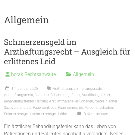
Allgemein
Schmerzensgeld im
Arzthaftungsrecht – Ausgleich für
erlittenes Leid
horak Rechtsanwälte
Allgemein
14. Januar 2026
Arzthaftung
,
arzthaftungsra.de
,
Arzthaftungsrecht
,
ärztlicher Behandlungsfehler
,
Aufklärungsfehler
,
Behandlungsfehler
,
Haftung Arzt
,
immaterieller Schaden
,
medizinischer
Sachverständiger
,
Patientenklage
,
Patientenrechte
,
Personenschaden
,
Schmerzensgeld
,
schmerzensgeldhöhe
0 Kommentare
Ein ärztlicher Behandlungsfehler kann das Leben von
Patientinnen und Patienten nachhaltig verändern. Neben