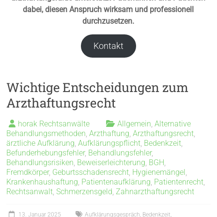
dabei, diesen Anspruch wirksam und professionell
durchzusetzen.
Kontakt
Wichtige Entscheidungen zum
Arzthaftungsrecht
horak Rechtsanwälte
Allgemein
,
Alternative
Behandlungsmethoden
,
Arzthaftung
,
Arzthaftungsrecht
,
ärztliche Aufklärung
,
Aufklärungspflicht
,
Bedenkzeit
,
Befunderhebungsfehler
,
Behandlungsfehler
,
Behandlungsrisiken
,
Beweiserleichterung
,
BGH
,
Fremdkörper
,
Geburtsschadensrecht
,
Hygienemängel
,
Krankenhaushaftung
,
Patientenaufklärung
,
Patientenrecht
,
Rechtsanwalt
,
Schmerzensgeld
,
Zahnarzthaftungsrecht
13. Januar 2025
Aufklärungsgespräch
,
Bedenkzeit
,