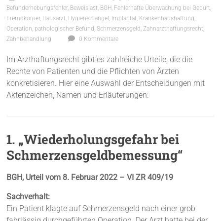
Befunderhebungsfehler
,
Beweislast
,
BGH
,
Fehlerhafte Überwachung bei Geburt
,
Fremdkörper
,
Hausarzt
,
Hygienemängel
,
Implantat
,
Krankenhaushaftung
,
Operation
,
pathologischer Befund
,
Schmerzensgeld
,
Zahnarzthaftungsrecht
,
Zahnbehandlung
0 Kommentare
Im Arzthaftungsrecht gibt es zahlreiche Urteile, die die
Rechte von Patienten und die Pflichten von Ärzten
konkretisieren. Hier eine Auswahl der Entscheidungen mit
Aktenzeichen, Namen und Erläuterungen:
1. „Wiederholungsgefahr bei
Schmerzensgeldbemessung“
BGH, Urteil vom 8. Februar 2022 – VI ZR 409/19
Sachverhalt:
Ein Patient klagte auf Schmerzensgeld nach einer grob
fahrlässig durchgeführten Operation. Der Arzt hatte bei der