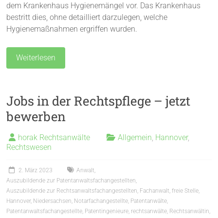
dem Krankenhaus Hygienemängel vor. Das Krankenhaus
bestritt dies, ohne detailliert darzulegen, welche
Hygienemaßnahmen ergriffen wurden.
Weiterlesen
Jobs in der Rechtspflege – jetzt
bewerben
horak Rechtsanwälte
Allgemein
,
Hannover
,
Rechtswesen
2. März 2023
Anwalt
,
Auszubildende zur Patentanwaltsfachangestellten
,
Auszubildende zur Rechtsanwaltsfachangestellten
,
Fachanwalt
,
freie Stelle
,
Hannover
,
Niedersachsen
,
Notarfachangestellte
,
Patentanwälte
,
Patentanwaltsfachangestellte
,
Patentingenieure
,
rechtsanwälte
,
Rechtsanwältin
,