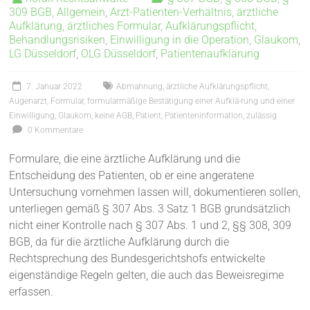
309 BGB
,
Allgemein
,
Arzt-Patienten-Verhältnis
,
ärztliche
Aufklärung
,
ärztliches Formular
,
Aufklärungspflicht
,
Behandlungsrisiken
,
Einwilligung in die Operation
,
Glaukom
,
LG Düsseldorf
,
OLG Düsseldorf
,
Patientenaufklärung
7. Januar 2022
Abmahnung
,
ärztliche Aufklärungspflicht
,
Augenarzt
,
Formular
,
formularmäßige Bestätigung einer Aufklä-rung und einer
Einwilligung
,
Glaukom
,
keine AGB
,
Patient
,
Patienteninformation
,
zulässig
0 Kommentare
Formulare, die eine ärztliche Aufklärung und die
Entscheidung des Patienten, ob er eine angeratene
Untersuchung vornehmen lassen will, dokumentieren sollen,
unterliegen gemäß § 307 Abs. 3 Satz 1 BGB grundsätzlich
nicht einer Kontrolle nach § 307 Abs. 1 und 2, §§ 308, 309
BGB, da für die ärztliche Aufklärung durch die
Rechtsprechung des Bundesgerichtshofs entwickelte
eigenständige Regeln gelten, die auch das Beweisregime
erfassen.