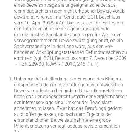
eines Beweisantrags als ungeeignet scheidet aus,
wenn dadurch ein noch nicht erhobener Beweis vorab
gewürdigt wird (vgl. nur Senat aaO; BGH, Beschluss
vom 10. April 2018 aaO). Dies ist auch der Fall, wenn
der Tatrichter, ohne seine eigene ausreichende
(medizinische) Sachkunde darzulegen, im Wege der
vorweggenommenen Be-weiswürdigung prüft, ob ein
Sachverständiger in der Lage wäre, aus den vor-
handenen Anknüpfungstatsachen Befundtatsachen zu
ermitteln (vgl. BGH, Be-schluss vom 7. Dezember 2009
– II ZR 229/08, NJW-RR 2010, 246 Rn. 4).
Unbegründet ist allerdings der Einwand des Klägers,
entsprechend den im Arzthaftungsrecht entwickelten
Beweisgrundsätzen bei groben Behandlungs-fehlern
hätte das Berufungsgericht wegen der Vergleichbarkeit
der Interessen-lage eine Umkehr der Beweislast
annehmen müssen. Zwar hat das Berufungs-gericht
auch offen gelassen, ob nach dem Ergebnis der
erstinstanzlichen Be-weisaufnahme eine grobe
Pflichtverletzung vorliegt, sodass revisionsrechtlich
17