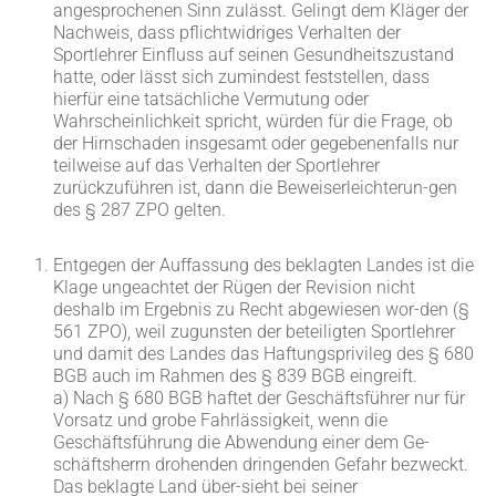
angesprochenen Sinn zulässt. Gelingt dem Kläger der
Nachweis, dass pflichtwidriges Verhalten der
Sportlehrer Einfluss auf seinen Gesundheitszustand
hatte, oder lässt sich zumindest feststellen, dass
hierfür eine tatsächliche Vermutung oder
Wahrscheinlichkeit spricht, würden für die Frage, ob
der Hirnschaden insgesamt oder gegebenenfalls nur
teilweise auf das Verhalten der Sportlehrer
zurückzuführen ist, dann die Beweiserleichterun-gen
des § 287 ZPO gelten.
Entgegen der Auffassung des beklagten Landes ist die
Klage ungeachtet der Rügen der Revision nicht
deshalb im Ergebnis zu Recht abgewiesen wor-den (§
561 ZPO), weil zugunsten der beteiligten Sportlehrer
und damit des Landes das Haftungsprivileg des § 680
BGB auch im Rahmen des § 839 BGB eingreift.
a) Nach § 680 BGB haftet der Geschäftsführer nur für
Vorsatz und grobe Fahrlässigkeit, wenn die
Geschäftsführung die Abwendung einer dem Ge-
schäftsherrn drohenden dringenden Gefahr bezweckt.
Das beklagte Land über-sieht bei seiner