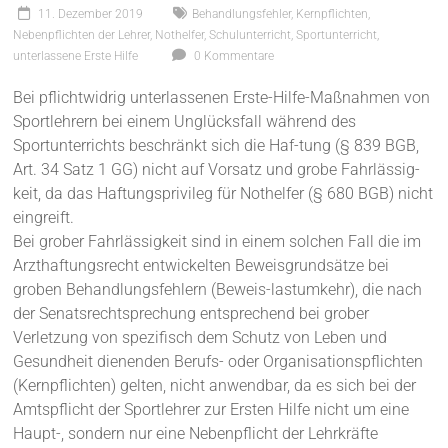
11. Dezember 2019
Behandlungsfehler
,
Kernpflichten
,
Nebenpflichten der Lehrer
,
Nothelfer
,
Schulunterricht
,
Sportunterricht
,
unterlassene Erste Hilfe
0 Kommentare
Bei pflichtwidrig unterlassenen Erste-Hilfe-Maßnahmen von
Sportlehrern bei einem Unglücksfall während des
Sportunterrichts beschränkt sich die Haf-tung (§ 839 BGB,
Art. 34 Satz 1 GG) nicht auf Vorsatz und grobe Fahrlässig-
keit, da das Haftungsprivileg für Nothelfer (§ 680 BGB) nicht
eingreift.
Bei grober Fahrlässigkeit sind in einem solchen Fall die im
Arzthaftungsrecht entwickelten Beweisgrundsätze bei
groben Behandlungsfehlern (Beweis-lastumkehr), die nach
der Senatsrechtsprechung entsprechend bei grober
Verletzung von spezifisch dem Schutz von Leben und
Gesundheit dienenden Berufs- oder Organisationspflichten
(Kernpflichten) gelten, nicht anwendbar, da es sich bei der
Amtspflicht der Sportlehrer zur Ersten Hilfe nicht um eine
Haupt-, sondern nur eine Nebenpflicht der Lehrkräfte