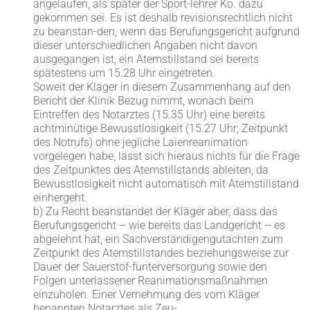
angelaufen, als später der Sport-lehrer Ko. dazu
gekommen sei. Es ist deshalb revisionsrechtlich nicht
zu beanstan-den, wenn das Berufungsgericht aufgrund
dieser unterschiedlichen Angaben nicht davon
ausgegangen ist, ein Atemstillstand sei bereits
spätestens um 15.28 Uhr eingetreten.
Soweit der Kläger in diesem Zusammenhang auf den
Bericht der Klinik Bezug nimmt, wonach beim
Eintreffen des Notarztes (15.35 Uhr) eine bereits
achtminütige Bewusstlosigkeit (15.27 Uhr; Zeitpunkt
des Notrufs) ohne jegliche Laienreanimation
vorgelegen habe, lässt sich hieraus nichts für die Frage
des Zeitpunktes des Atemstillstands ableiten, da
Bewusstlosigkeit nicht automatisch mit Atemstillstand
einhergeht.
b) Zu Recht beanstandet der Kläger aber, dass das
Berufungsgericht – wie bereits das Landgericht – es
abgelehnt hat, ein Sachverständigengutachten zum
Zeitpunkt des Atemstillstandes beziehungsweise zur
Dauer der Sauerstof-funterversorgung sowie den
Folgen unterlassener Reanimationsmaßnahmen
einzuholen. Einer Vernehmung des vom Kläger
benannten Notarztes als Zeu-