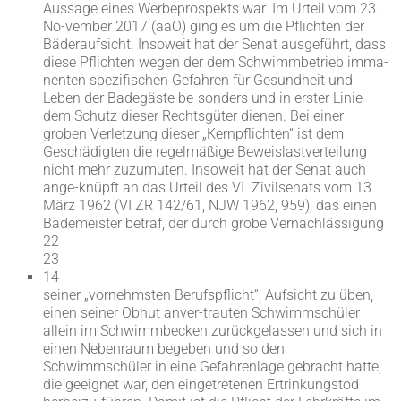
Aussage eines Werbeprospekts war. Im Urteil vom 23.
No-vember 2017 (aaO) ging es um die Pflichten der
Bäderaufsicht. Insoweit hat der Senat ausgeführt, dass
diese Pflichten wegen der dem Schwimmbetrieb imma-
nenten spezifischen Gefahren für Gesundheit und
Leben der Badegäste be-sonders und in erster Linie
dem Schutz dieser Rechtsgüter dienen. Bei einer
groben Verletzung dieser „Kernpflichten“ ist dem
Geschädigten die regelmäßige Beweislastverteilung
nicht mehr zuzumuten. Insoweit hat der Senat auch
ange-knüpft an das Urteil des VI. Zivilsenats vom 13.
März 1962 (VI ZR 142/61, NJW 1962, 959), das einen
Bademeister betraf, der durch grobe Vernachlässigung
22
23
14 –
seiner „vornehmsten Berufspflicht“, Aufsicht zu üben,
einen seiner Obhut anver-trauten Schwimmschüler
allein im Schwimmbecken zurückgelassen und sich in
einen Nebenraum begeben und so den
Schwimmschüler in eine Gefahrenlage gebracht hatte,
die geeignet war, den eingetretenen Ertrinkungstod