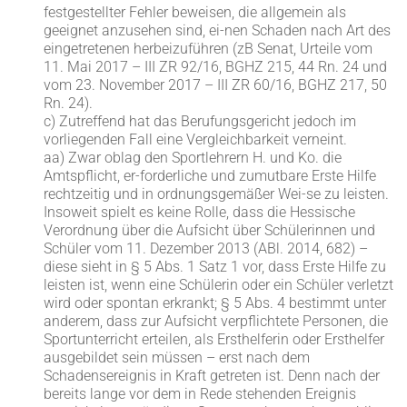
festgestellter Fehler beweisen, die allgemein als
geeignet anzusehen sind, ei-nen Schaden nach Art des
eingetretenen herbeizuführen (zB Senat, Urteile vom
11. Mai 2017 – III ZR 92/16, BGHZ 215, 44 Rn. 24 und
vom 23. November 2017 – III ZR 60/16, BGHZ 217, 50
Rn. 24).
c) Zutreffend hat das Berufungsgericht jedoch im
vorliegenden Fall eine Vergleichbarkeit verneint.
aa) Zwar oblag den Sportlehrern H. und Ko. die
Amtspflicht, er-forderliche und zumutbare Erste Hilfe
rechtzeitig und in ordnungsgemäßer Wei-se zu leisten.
Insoweit spielt es keine Rolle, dass die Hessische
Verordnung über die Aufsicht über Schülerinnen und
Schüler vom 11. Dezember 2013 (ABl. 2014, 682) –
diese sieht in § 5 Abs. 1 Satz 1 vor, dass Erste Hilfe zu
leisten ist, wenn eine Schülerin oder ein Schüler verletzt
wird oder spontan erkrankt; § 5 Abs. 4 bestimmt unter
anderem, dass zur Aufsicht verpflichtete Personen, die
Sportunterricht erteilen, als Ersthelferin oder Ersthelfer
ausgebildet sein müssen – erst nach dem
Schadensereignis in Kraft getreten ist. Denn nach der
bereits lange vor dem in Rede stehenden Ereignis