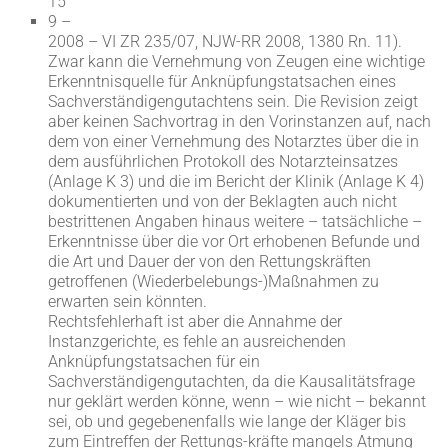
15
9 –
2008 – VI ZR 235/07, NJW-RR 2008, 1380 Rn. 11).
Zwar kann die Vernehmung von Zeugen eine wichtige
Erkenntnisquelle für Anknüpfungstatsachen eines
Sachverständigengutachtens sein. Die Revision zeigt
aber keinen Sachvortrag in den Vorinstanzen auf, nach
dem von einer Vernehmung des Notarztes über die in
dem ausführlichen Protokoll des Notarzteinsatzes
(Anlage K 3) und die im Bericht der Klinik (Anlage K 4)
dokumentierten und von der Beklagten auch nicht
bestrittenen Angaben hinaus weitere – tatsächliche –
Erkenntnisse über die vor Ort erhobenen Befunde und
die Art und Dauer der von den Rettungskräften
getroffenen (Wiederbelebungs-)Maßnahmen zu
erwarten sein könnten.
Rechtsfehlerhaft ist aber die Annahme der
Instanzgerichte, es fehle an ausreichenden
Anknüpfungstatsachen für ein
Sachverständigengutachten, da die Kausalitätsfrage
nur geklärt werden könne, wenn – wie nicht – bekannt
sei, ob und gegebenenfalls wie lange der Kläger bis
zum Eintreffen der Rettungs-kräfte mangels Atmung