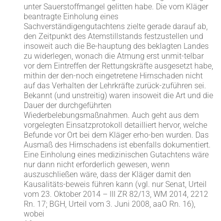
unter Sauerstoffmangel gelitten habe. Die vom Kläger
beantragte Einholung eines
Sachverständigengutachtens zielte gerade darauf ab,
den Zeitpunkt des Atemstillstands festzustellen und
insoweit auch die Be-hauptung des beklagten Landes
zu widerlegen, wonach die Atmung erst unmit-telbar
vor dem Eintreffen der Rettungskräfte ausgesetzt habe,
mithin der den-noch eingetretene Hirnschaden nicht
auf das Verhalten der Lehrkräfte zurück-zuführen sei.
Bekannt (und unstreitig) waren insoweit die Art und die
Dauer der durchgeführten
Wiederbelebungsmaßnahmen. Auch geht aus dem
vorgelegten Einsatzprotokoll detailliert hervor, welche
Befunde vor Ort bei dem Kläger erho-ben wurden. Das
Ausmaß des Hirnschadens ist ebenfalls dokumentiert.
Eine Einholung eines medizinischen Gutachtens wäre
nur dann nicht erforderlich gewesen, wenn
auszuschließen wäre, dass der Kläger damit den
Kausalitäts-beweis führen kann (vgl. nur Senat, Urteil
vom 23. Oktober 2014 – III ZR 82/13, WM 2014, 2212
Rn. 17; BGH, Urteil vom 3. Juni 2008, aaO Rn. 16),
wobei