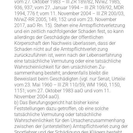
vom 27. Oktober 1983 – III ZR 189/82, NVwZ 1985,
936, 937; vom 27. Januar 1994 – III ZR 109/92, MDR
1994, 776 f; vom 11. November 2004 – III ZR 200/03,
NVwZ-RR 2005, 149, 152 und vom 23. November
2017, aaO Rn. 15). Stehen eine Amtspflichtverletzung
und ein zeitlich nachfolgender Schaden fest, so kann
allerdings der Geschädigte der öffentlichen
Körperschaft den Nachweis überlassen, dass der
Schaden nicht auf die Amtspflichtverlet-zung
zurückzuführen ist, wenn nach der Lebenserfahrung
eine tatsächliche Vermutung oder eine tatsächliche
Wahrscheinlichkeit für den ursächlichen Zu-
sammenhang besteht; anderenfalls bleibt die
Beweislast beim Geschädigten (vgl. nur Senat, Urteile
vom 23. Mai 1960 – III ZR 110/59, WM 1960, 1150,
1151; vom 27. Oktober 1983 aaO und vom 11.
November 2004 aaO).
b) Das Berufungsgericht hat bisher keine
Feststellungen dazu getroffen, ob eine solche
tatsächliche Vermutung oder tatsächliche
Wahrscheinlichkeit für den Ursachenzusammenhang
zwischen der (unterstellten) Amtspflichtverlet-zung der
Sportlehrer und der Schädigung des Klägers besteht.