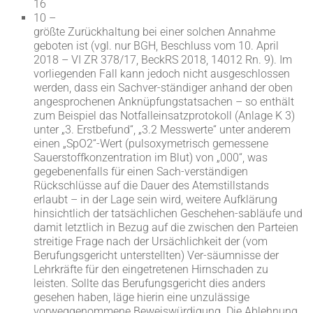
16
10 –
größte Zurückhaltung bei einer solchen Annahme
geboten ist (vgl. nur BGH, Beschluss vom 10. April
2018 – VI ZR 378/17, BeckRS 2018, 14012 Rn. 9). Im
vorliegenden Fall kann jedoch nicht ausgeschlossen
werden, dass ein Sachver-ständiger anhand der oben
angesprochenen Anknüpfungstatsachen – so enthält
zum Beispiel das Notfalleinsatzprotokoll (Anlage K 3)
unter „3. Erstbefund“, „3.2 Messwerte“ unter anderem
einen „SpO2“-Wert (pulsoxymetrisch gemessene
Sauerstoffkonzentration im Blut) von „000“, was
gegebenenfalls für einen Sach-verständigen
Rückschlüsse auf die Dauer des Atemstillstands
erlaubt – in der Lage sein wird, weitere Aufklärung
hinsichtlich der tatsächlichen Geschehen-sabläufe und
damit letztlich in Bezug auf die zwischen den Parteien
streitige Frage nach der Ursächlichkeit der (vom
Berufungsgericht unterstellten) Ver-säumnisse der
Lehrkräfte für den eingetretenen Hirnschaden zu
leisten. Sollte das Berufungsgericht dies anders
gesehen haben, läge hierin eine unzulässige
vorweggenommene Beweiswürdigung. Die Ablehnung