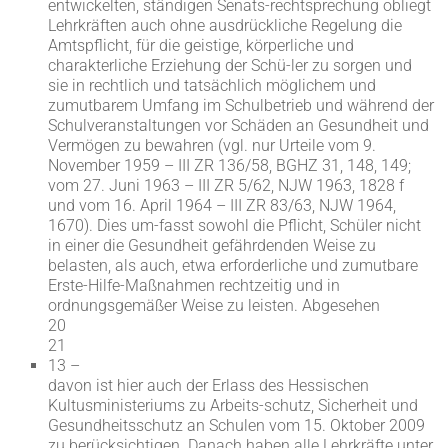
entwickelten, ständigen Senats-rechtsprechung obliegt
Lehrkräften auch ohne ausdrückliche Regelung die
Amtspflicht, für die geistige, körperliche und
charakterliche Erziehung der Schü-ler zu sorgen und
sie in rechtlich und tatsächlich möglichem und
zumutbarem Umfang im Schulbetrieb und während der
Schulveranstaltungen vor Schäden an Gesundheit und
Vermögen zu bewahren (vgl. nur Urteile vom 9.
November 1959 – III ZR 136/58, BGHZ 31, 148, 149;
vom 27. Juni 1963 – III ZR 5/62, NJW 1963, 1828 f
und vom 16. April 1964 – III ZR 83/63, NJW 1964,
1670). Dies um-fasst sowohl die Pflicht, Schüler nicht
in einer die Gesundheit gefährdenden Weise zu
belasten, als auch, etwa erforderliche und zumutbare
Erste-Hilfe-Maßnahmen rechtzeitig und in
ordnungsgemäßer Weise zu leisten. Abgesehen
20
21
13 –
davon ist hier auch der Erlass des Hessischen
Kultusministeriums zu Arbeits-schutz, Sicherheit und
Gesundheitsschutz an Schulen vom 15. Oktober 2009
zu berücksichtigen. Danach haben alle Lehrkräfte unter