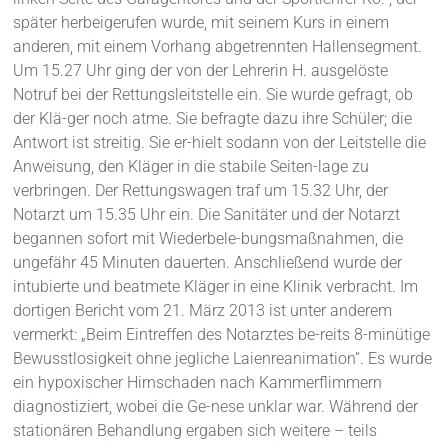
später herbeigerufen wurde, mit seinem Kurs in einem
anderen, mit einem Vorhang abgetrennten Hallensegment.
Um 15.27 Uhr ging der von der Lehrerin H. ausgelöste
Notruf bei der Rettungsleitstelle ein. Sie wurde gefragt, ob
der Klä-ger noch atme. Sie befragte dazu ihre Schüler; die
Antwort ist streitig. Sie er-hielt sodann von der Leitstelle die
Anweisung, den Kläger in die stabile Seiten-lage zu
verbringen. Der Rettungswagen traf um 15.32 Uhr, der
Notarzt um 15.35 Uhr ein. Die Sanitäter und der Notarzt
begannen sofort mit Wiederbele-bungsmaßnahmen, die
ungefähr 45 Minuten dauerten. Anschließend wurde der
intubierte und beatmete Kläger in eine Klinik verbracht. Im
dortigen Bericht vom 21. März 2013 ist unter anderem
vermerkt: „Beim Eintreffen des Notarztes be-reits 8-minütige
Bewusstlosigkeit ohne jegliche Laienreanimation“. Es wurde
ein hypoxischer Hirnschaden nach Kammerflimmern
diagnostiziert, wobei die Ge-nese unklar war. Während der
stationären Behandlung ergaben sich weitere – teils