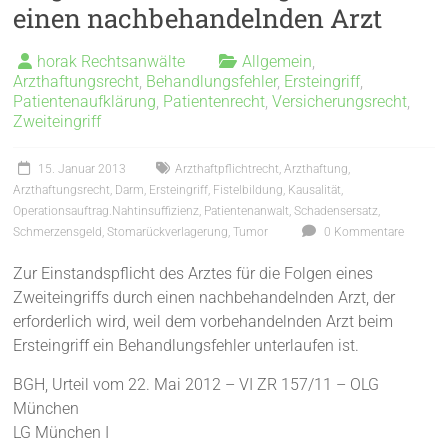
einen nachbehandelnden Arzt
horak Rechtsanwälte
Allgemein
,
Arzthaftungsrecht
,
Behandlungsfehler
,
Ersteingriff
,
Patientenaufklärung
,
Patientenrecht
,
Versicherungsrecht
,
Zweiteingriff
15. Januar 2013
Arzthaftpflichtrecht
,
Arzthaftung
,
Arzthaftungsrecht
,
Darm
,
Ersteingriff
,
Fistelbildung
,
Kausalität
,
Operationsauftrag.Nahtinsuffizienz
,
Patientenanwalt
,
Schadensersatz
,
Schmerzensgeld
,
Stomarückverlagerung
,
Tumor
0 Kommentare
Zur Einstandspflicht des Arztes für die Folgen eines
Zweiteingriffs durch einen nachbehandelnden Arzt, der
erforderlich wird, weil dem vorbehandelnden Arzt beim
Ersteingriff ein Behandlungsfehler unterlaufen ist.
BGH, Urteil vom 22. Mai 2012 – VI ZR 157/11 – OLG
München
LG München I