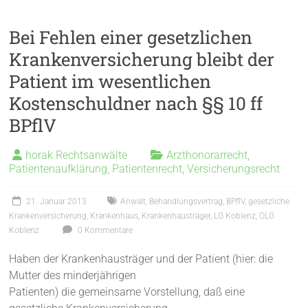
Bei Fehlen einer gesetzlichen
Krankenversicherung bleibt der
Patient im wesentlichen
Kostenschuldner nach §§ 10 ff
BPflV
horak Rechtsanwälte
Arzthonorarrecht
,
Patientenaufklärung
,
Patientenrecht
,
Versicherungsrecht
21. Januar 2013
Anwalt
,
Behandlungsvertrag
,
BPflV
,
gesetzliche
Krankenversicherung
,
Krankenhaus
,
Krankenhausträger
,
LG Koblenz
,
OLG
Koblenz
0 Kommentare
Haben der Krankenhausträger und der Patient (hier: die
Mutter des minderjährigen
Patienten) die gemeinsame Vorstellung, daß eine