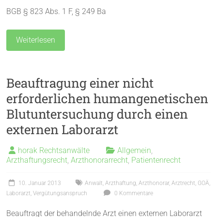
BGB § 823 Abs. 1 F, § 249 Ba
Weiterlesen
Beauftragung einer nicht
erforderlichen humangenetischen
Blutuntersuchung durch einen
externen Laborarzt
horak Rechtsanwälte
Allgemein
,
Arzthaftungsrecht
,
Arzthonorarrecht
,
Patientenrecht
10. Januar 2013
Anwalt
,
Arzthaftung
,
Arzthonorar
,
Arztrecht
,
GOÄ
,
Laborarzt
,
Vergütungsanspruch
0 Kommentare
Beauftragt der behandelnde Arzt einen externen Laborarzt