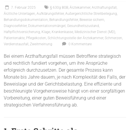
7. Februar 2025
§ 630g BGB
,
Ärztekammer
,
Arzthaftungsfall
,
Ärztliche Unterlagen
,
Aufklärungsfehler
,
Außergerichtliche Streitbeilegung
,
Behandlungsdokumentation
,
Behandlungsfehler
,
Beweise sichern
,
Diagnosefehler
,
Dokumentationsmängel
,
Gesundheitszustand
,
Haftpflichtversicherung
,
Klage
,
Krankenkasse
,
Medizinischer Dienst (MD)
,
Patientenakte
,
Pflegekosten
,
Schlichtungsstelle der Ärztekammer
,
Schmerzen
,
Verdienstausfall
,
Zweitmeinung
0 Kommentare
Bei einem Arzthaftungsfall müssen Betroffene strategisch
und rechtlich fundiert vorgehen, um ihre Ansprüche
erfolgreich durchzusetzen. Der gesamte Prozess kann
Monate bis Jahre dauern, je nach Komplexität des Falls, der
Beweislage und der Gerichtsbelastung. Eine effiziente und
beschleunigte Vorgehensweise hängt von einer sorgfältigen
Vorbereitung, einer guten Beweisführung und einer
strategischen Verfahrensführung ab.