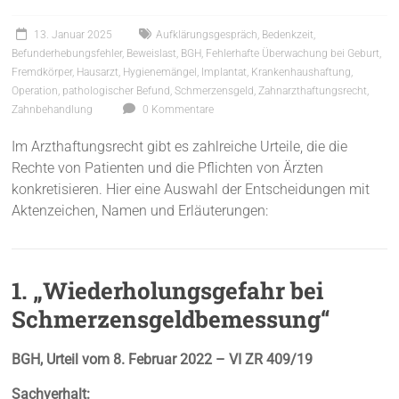
13. Januar 2025
Aufklärungsgespräch
,
Bedenkzeit
,
Befunderhebungsfehler
,
Beweislast
,
BGH
,
Fehlerhafte Überwachung bei Geburt
,
Fremdkörper
,
Hausarzt
,
Hygienemängel
,
Implantat
,
Krankenhaushaftung
,
Operation
,
pathologischer Befund
,
Schmerzensgeld
,
Zahnarzthaftungsrecht
,
Zahnbehandlung
0 Kommentare
Im Arzthaftungsrecht gibt es zahlreiche Urteile, die die
Rechte von Patienten und die Pflichten von Ärzten
konkretisieren. Hier eine Auswahl der Entscheidungen mit
Aktenzeichen, Namen und Erläuterungen:
1. „Wiederholungsgefahr bei
Schmerzensgeldbemessung“
BGH, Urteil vom 8. Februar 2022 – VI ZR 409/19
Sachverhalt: