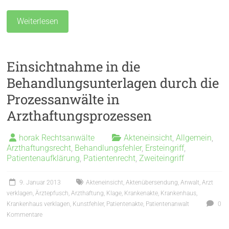
Weiterlesen
Einsichtnahme in die
Behandlungsunterlagen durch die
Prozessanwälte in
Arzthaftungsprozessen
horak Rechtsanwälte
Akteneinsicht
,
Allgemein
,
Arzthaftungsrecht
,
Behandlungsfehler
,
Ersteingriff
,
Patientenaufklärung
,
Patientenrecht
,
Zweiteingriff
9. Januar 2013
Akteneinsicht
,
Aktenübersendung
,
Anwalt
,
Arzt
verklagen
,
Ärztepfusch
,
Arzthaftung
,
Klage
,
Krankenakte
,
Krankenhaus
,
Krankenhaus verklagen
,
Kunstfehler
,
Patientenakte
,
Patientenanwalt
0
Kommentare