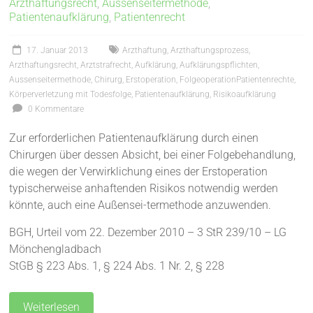
Arzthaftungsrecht
,
Aussenseitermethode
,
Patientenaufklärung
,
Patientenrecht
17. Januar 2013
Arzthaftung
,
Arzthaftungsprozess
,
Arzthaftungsrecht
,
Arztstrafrecht
,
Aufklärung
,
Aufklärungspflichten
,
Aussenseitermethode
,
Chirurg
,
Erstoperation
,
FolgeoperationPatientenrechte
,
Körperverletzung mit Todesfolge
,
Patientenaufklärung
,
Risikoaufklärung
0 Kommentare
Zur erforderlichen Patientenaufklärung durch einen
Chirurgen über dessen Absicht, bei einer Folgebehandlung,
die wegen der Verwirklichung eines der Erstoperation
typischerweise anhaftenden Risikos notwendig werden
könnte, auch eine Außensei-termethode anzuwenden.
BGH, Urteil vom 22. Dezember 2010 – 3 StR 239/10 – LG
Mönchengladbach
StGB § 223 Abs. 1, § 224 Abs. 1 Nr. 2, § 228
Weiterlesen