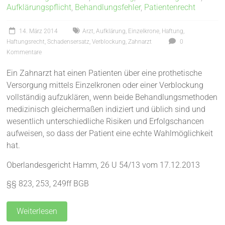
Aufklärungspflicht
,
Behandlungsfehler
,
Patientenrecht
14. März 2014
Arzt
,
Aufklärung
,
Einzelkrone
,
Haftung
,
Haftungsrecht
,
Schadensersatz
,
Verblockung
,
Zahnarzt
0
Kommentare
Ein Zahnarzt hat einen Patienten über eine prothetische
Versorgung mittels Einzelkronen oder einer Verblockung
vollständig aufzuklären, wenn beide Behandlungsmethoden
medizinisch gleichermaßen indiziert und üblich sind und
wesentlich unterschiedliche Risiken und Erfolgschancen
aufweisen, so dass der Patient eine echte Wahlmöglichkeit
hat.
Oberlandesgericht Hamm, 26 U 54/13 vom 17.12.2013
§§ 823, 253, 249ff BGB
Weiterlesen