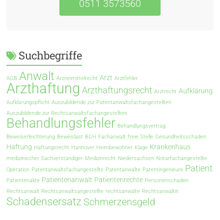
0511 3573560
Suchbegriffe
Anwalt
Arzt
AGB
Arzneimittelrecht
Arztfehler
Arzthaftung
Arzthaftungsrecht
Aufklärung
Arztrecht
Aufklärungspflicht
Auszubildende zur Patentanwaltsfachangestellten
Auszubildende zur Rechtsanwaltsfachangestellten
Behandlungsfehler
Behandlungsvertrag
Beweiserleichterung
Beweislast
BGH
Fachanwalt
freie Stelle
Gesundheitsschaden
Haftung
Krankenhaus
Haftungsrecht
Hannover
Heimbewohner
Klage
medizinischer Sachverständiger
Medizinrecht
Niedersachsen
Notarfachangestellte
Patient
Operation
Patentanwaltsfachangestellte
Patentanwälte
Patentingenieure
Patientenanwalt
Patientenrechte
Patientenakte
Personenschaden
Rechtsanwalt
Rechtsanwaltsangestellte
rechtsanwälte
Rechtsanwältin
Schadensersatz
Schmerzensgeld