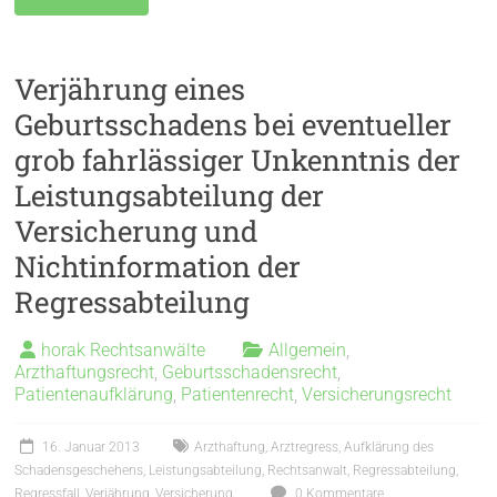
Verjährung eines
Geburtsschadens bei eventueller
grob fahrlässiger Unkenntnis der
Leistungsabteilung der
Versicherung und
Nichtinformation der
Regressabteilung
horak Rechtsanwälte
Allgemein
,
Arzthaftungsrecht
,
Geburtsschadensrecht
,
Patientenaufklärung
,
Patientenrecht
,
Versicherungsrecht
16. Januar 2013
Arzthaftung
,
Arztregress
,
Aufklärung des
Schadensgeschehens
,
Leistungsabteilung
,
Rechtsanwalt
,
Regressabteilung
,
Regressfall
,
Verjährung
,
Versicherung
0 Kommentare