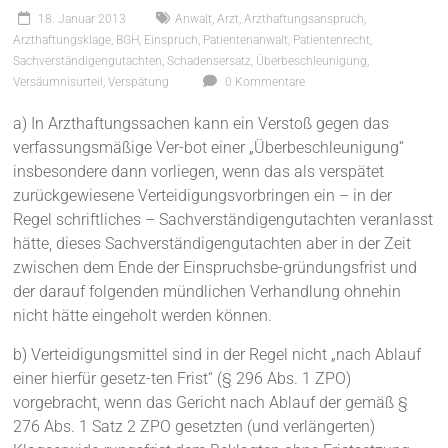
18. Januar 2013
Anwalt
,
Arzt
,
Arzthaftungsanspruch
,
Arzthaftungsklage
,
BGH
,
Einspruch
,
Patientenanwalt
,
Patientenrecht
,
Sachverständigengutachten
,
Schadensersatz
,
Überbeschleunigung
,
Versäumnisurteil
,
Verspätung
0 Kommentare
a) In Arzthaftungssachen kann ein Verstoß gegen das
verfassungsmäßige Ver-bot einer „Überbeschleunigung“
insbesondere dann vorliegen, wenn das als verspätet
zurückgewiesene Verteidigungsvorbringen ein – in der
Regel schriftliches – Sachverständigengutachten veranlasst
hätte, dieses Sachverständigengutachten aber in der Zeit
zwischen dem Ende der Einspruchsbe-gründungsfrist und
der darauf folgenden mündlichen Verhandlung ohnehin
nicht hätte eingeholt werden können.
b) Verteidigungsmittel sind in der Regel nicht „nach Ablauf
einer hierfür gesetz-ten Frist“ (§ 296 Abs. 1 ZPO)
vorgebracht, wenn das Gericht nach Ablauf der gemäß §
276 Abs. 1 Satz 2 ZPO gesetzten (und verlängerten)