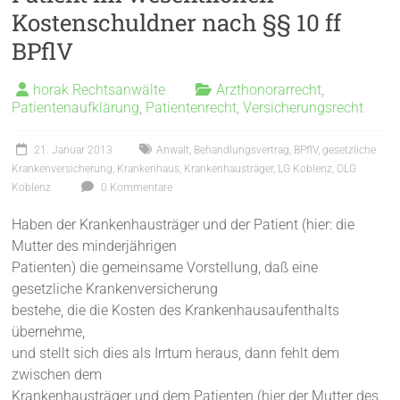
Kostenschuldner nach §§ 10 ff
BPflV
horak Rechtsanwälte
Arzthonorarrecht
,
Patientenaufklärung
,
Patientenrecht
,
Versicherungsrecht
21. Januar 2013
Anwalt
,
Behandlungsvertrag
,
BPflV
,
gesetzliche
Krankenversicherung
,
Krankenhaus
,
Krankenhausträger
,
LG Koblenz
,
OLG
Koblenz
0 Kommentare
Haben der Krankenhausträger und der Patient (hier: die
Mutter des minderjährigen
Patienten) die gemeinsame Vorstellung, daß eine
gesetzliche Krankenversicherung
bestehe, die die Kosten des Krankenhausaufenthalts
übernehme,
und stellt sich dies als Irrtum heraus, dann fehlt dem
zwischen dem
Krankenhausträger und dem Patienten (hier der Mutter des