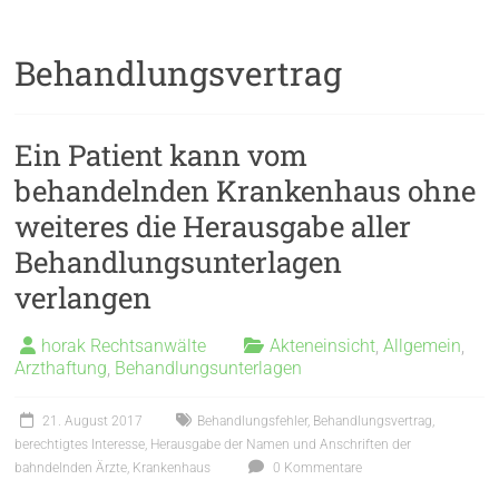
Behandlungsvertrag
Ein Patient kann vom
behandelnden Krankenhaus ohne
weiteres die Herausgabe aller
Behandlungsunterlagen
verlangen
horak Rechtsanwälte
Akteneinsicht
,
Allgemein
,
Arzthaftung
,
Behandlungsunterlagen
21. August 2017
Behandlungsfehler
,
Behandlungsvertrag
,
berechtigtes Interesse
,
Herausgabe der Namen und Anschriften der
bahndelnden Ärzte
,
Krankenhaus
0 Kommentare