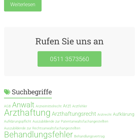
Weiterlesen
Rufen Sie uns an
0511 3573560
Suchbegriffe
Anwalt
Arzt
AGB
Arzneimittelrecht
Arztfehler
Arzthaftung
Arzthaftungsrecht
Aufklärung
Arztrecht
Aufklärungspflicht
Auszubildende zur Patentanwaltsfachangestellten
Auszubildende zur Rechtsanwaltsfachangestellten
Behandlungsfehler
Behandlungsvertrag