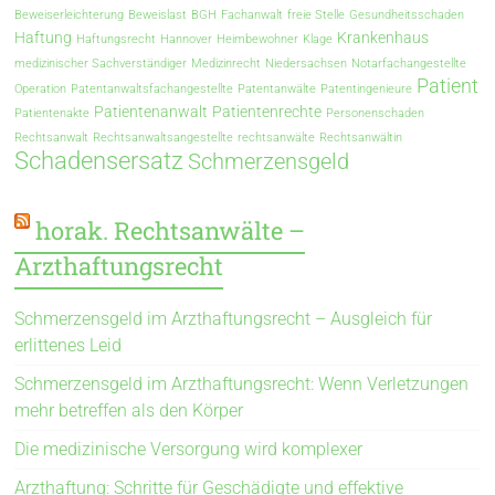
Beweiserleichterung
Beweislast
BGH
Fachanwalt
freie Stelle
Gesundheitsschaden
Haftung
Krankenhaus
Haftungsrecht
Hannover
Heimbewohner
Klage
medizinischer Sachverständiger
Medizinrecht
Niedersachsen
Notarfachangestellte
Patient
Operation
Patentanwaltsfachangestellte
Patentanwälte
Patentingenieure
Patientenanwalt
Patientenrechte
Patientenakte
Personenschaden
Rechtsanwalt
Rechtsanwaltsangestellte
rechtsanwälte
Rechtsanwältin
Schadensersatz
Schmerzensgeld
horak. Rechtsanwälte –
Arzthaftungsrecht
Schmerzensgeld im Arzthaftungsrecht – Ausgleich für
erlittenes Leid
Schmerzensgeld im Arzthaftungsrecht: Wenn Verletzungen
mehr betreffen als den Körper
Die medizinische Versorgung wird komplexer
Arzthaftung: Schritte für Geschädigte und effektive