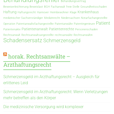
Behandlungsvertrag
Beweiserleichterung
Beweislast
BGH
Fachanwalt
freie Stelle
Gesundheitsschaden
Haftung
Krankenhaus
Haftungsrecht
Hannover
Heimbewohner
Klage
medizinischer Sachverständiger
Medizinrecht
Niedersachsen
Notarfachangestellte
Patient
Operation
Patentanwaltsfachangestellte
Patentanwälte
Patentingenieure
Patientenanwalt
Patientenrechte
Patientenakte
Personenschaden
Rechtsanwalt
Rechtsanwaltsangestellte
rechtsanwälte
Rechtsanwältin
Schadensersatz
Schmerzensgeld
horak. Rechtsanwälte –
Arzthaftungsrecht
Schmerzensgeld im Arzthaftungsrecht – Ausgleich für
erlittenes Leid
Schmerzensgeld im Arzthaftungsrecht: Wenn Verletzungen
mehr betreffen als den Körper
Die medizinische Versorgung wird komplexer