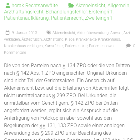
horak Rechtsanwälte
Akteneinsicht
,
Allgemein
,
Arzthaftungsrecht
,
Behandlungsfehler
,
Ersteingriff
,
Patientenaufklärung
,
Patientenrecht
,
Zweiteingriff
9. Januar 2013
Akteneinsicht
,
Aktenübersendung
,
Anwalt
,
Arzt
verklagen
,
Ärztepfusch
,
Arzthaftung
,
Klage
,
Krankenakte
,
Krankenhaus
,
Krankenhaus verklagen
,
Kunstfehler
,
Patientenakte
,
Patientenanwalt
0
Kommentare
Die von den Parteien nach § 134 ZPO oder die von Dritten
nach § 142 Abs. 1 ZPO eingereichten Original-Urkunden
sind nicht Teil der Gerichtsakten. Ein Anspruch auf
Akteneinsicht bzw. auf die Erteilung von Abschriften folgt
nicht unmittelbar aus § 299 ZPO. Bei Urkunden, die
unmittelbar vom Gericht gem. § 142 ZPO bei Dritten
angefordert werden, ergibt sich ein Anspruch auf die
Anfertigung von Fotokopien aber sowohl aus den
Regelungen der §§ 131, 133 ZPO sowie einer analogen
Anwendung des § 299 ZPO unter Beachtung des