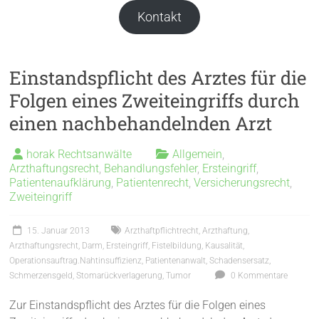
Kontakt
Einstandspflicht des Arztes für die
Folgen eines Zweiteingriffs durch
einen nachbehandelnden Arzt
horak Rechtsanwälte
Allgemein
,
Arzthaftungsrecht
,
Behandlungsfehler
,
Ersteingriff
,
Patientenaufklärung
,
Patientenrecht
,
Versicherungsrecht
,
Zweiteingriff
15. Januar 2013
Arzthaftpflichtrecht
,
Arzthaftung
,
Arzthaftungsrecht
,
Darm
,
Ersteingriff
,
Fistelbildung
,
Kausalität
,
Operationsauftrag.Nahtinsuffizienz
,
Patientenanwalt
,
Schadensersatz
,
Schmerzensgeld
,
Stomarückverlagerung
,
Tumor
0 Kommentare
Zur Einstandspflicht des Arztes für die Folgen eines