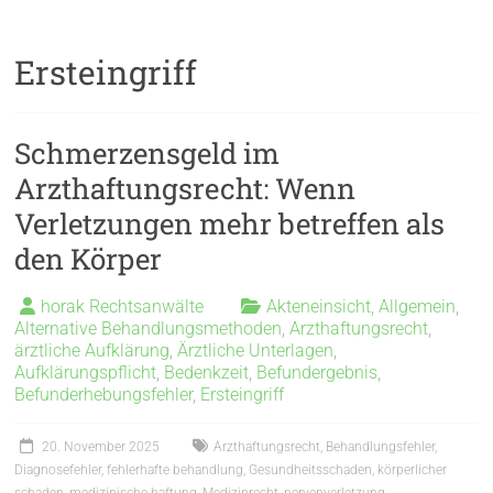
Ersteingriff
Schmerzensgeld im
Arzthaftungsrecht: Wenn
Verletzungen mehr betreffen als
den Körper
horak Rechtsanwälte
Akteneinsicht
,
Allgemein
,
Alternative Behandlungsmethoden
,
Arzthaftungsrecht
,
ärztliche Aufklärung
,
Ärztliche Unterlagen
,
Aufklärungspflicht
,
Bedenkzeit
,
Befundergebnis
,
Befunderhebungsfehler
,
Ersteingriff
20. November 2025
Arzthaftungsrecht
,
Behandlungsfehler
,
Diagnosefehler
,
fehlerhafte behandlung
,
Gesundheitsschaden
,
körperlicher
schaden
,
medizinische haftung
,
Medizinrecht
,
nervenverletzung
,