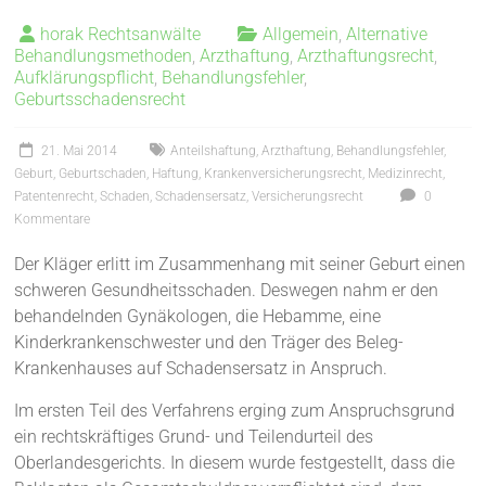
horak Rechtsanwälte
Allgemein
,
Alternative
Behandlungsmethoden
,
Arzthaftung
,
Arzthaftungsrecht
,
Aufklärungspflicht
,
Behandlungsfehler
,
Geburtsschadensrecht
21. Mai 2014
Anteilshaftung
,
Arzthaftung
,
Behandlungsfehler
,
Geburt
,
Geburtschaden
,
Haftung
,
Krankenversicherungsrecht
,
Medizinrecht
,
Patentenrecht
,
Schaden
,
Schadensersatz
,
Versicherungsrecht
0
Kommentare
Der Kläger erlitt im Zusammenhang mit seiner Geburt einen
schweren Gesundheitsschaden. Deswegen nahm er den
behandelnden Gynäkologen, die Hebamme, eine
Kinderkrankenschwester und den Träger des Beleg-
Krankenhauses auf Schadensersatz in Anspruch.
Im ersten Teil des Verfahrens erging zum Anspruchsgrund
ein rechtskräftiges Grund- und Teilendurteil des
Oberlandesgerichts. In diesem wurde festgestellt, dass die