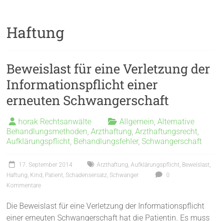
Haftung
Beweislast für eine Verletzung der
Informationspflicht einer
erneuten Schwangerschaft
horak Rechtsanwälte
Allgemein
,
Alternative
Behandlungsmethoden
,
Arzthaftung
,
Arzthaftungsrecht
,
Aufklärungspflicht
,
Behandlungsfehler
,
Schwangerschaft
17. September 2014
Arzthaftung
,
Aufklärungspflicht
,
Beweislast
,
Haftung
,
Kind
,
Patient
,
Schadensersatz
,
Schwanger
0
Kommentare
Die Beweislast für eine Verletzung der Informationspflicht
einer erneuten Schwangerschaft hat die Patientin. Es muss