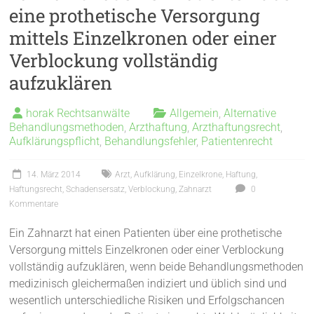
eine prothetische Versorgung
mittels Einzelkronen oder einer
Verblockung vollständig
aufzuklären
horak Rechtsanwälte
Allgemein
,
Alternative
Behandlungsmethoden
,
Arzthaftung
,
Arzthaftungsrecht
,
Aufklärungspflicht
,
Behandlungsfehler
,
Patientenrecht
14. März 2014
Arzt
,
Aufklärung
,
Einzelkrone
,
Haftung
,
Haftungsrecht
,
Schadensersatz
,
Verblockung
,
Zahnarzt
0
Kommentare
Ein Zahnarzt hat einen Patienten über eine prothetische
Versorgung mittels Einzelkronen oder einer Verblockung
vollständig aufzuklären, wenn beide Behandlungsmethoden
medizinisch gleichermaßen indiziert und üblich sind und
wesentlich unterschiedliche Risiken und Erfolgschancen