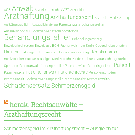
Anwalt
Arzt
AGB
Arzneimittelrecht
Arztfehler
Arzthaftung
Arzthaftungsrecht
Aufklärung
Arztrecht
Aufklärungspflicht
Auszubildende zur Patentanwaltsfachangestellten
Auszubildende zur Rechtsanwaltsfachangestellten
Behandlungsfehler
Behandlungsvertrag
Beweiserleichterung
Beweislast
BGH
Fachanwalt
freie Stelle
Gesundheitsschaden
Haftung
Krankenhaus
Haftungsrecht
Hannover
Heimbewohner
Klage
medizinischer Sachverständiger
Medizinrecht
Niedersachsen
Notarfachangestellte
Patient
Operation
Patentanwaltsfachangestellte
Patentanwälte
Patentingenieure
Patientenanwalt
Patientenrechte
Patientenakte
Personenschaden
Rechtsanwalt
Rechtsanwaltsangestellte
rechtsanwälte
Rechtsanwältin
Schadensersatz
Schmerzensgeld
horak. Rechtsanwälte –
Arzthaftungsrecht
Schmerzensgeld im Arzthaftungsrecht – Ausgleich für