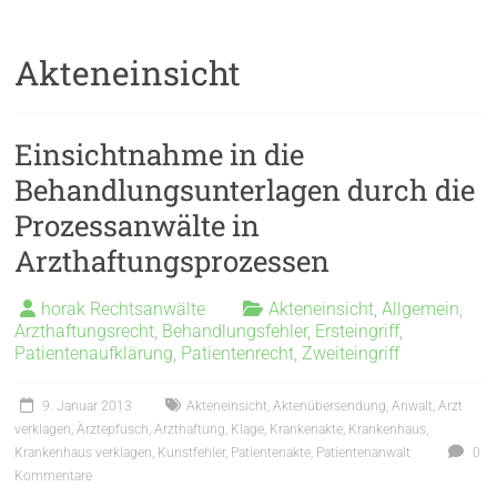
Akteneinsicht
Einsichtnahme in die
Behandlungsunterlagen durch die
Prozessanwälte in
Arzthaftungsprozessen
horak Rechtsanwälte
Akteneinsicht
,
Allgemein
,
Arzthaftungsrecht
,
Behandlungsfehler
,
Ersteingriff
,
Patientenaufklärung
,
Patientenrecht
,
Zweiteingriff
9. Januar 2013
Akteneinsicht
,
Aktenübersendung
,
Anwalt
,
Arzt
verklagen
,
Ärztepfusch
,
Arzthaftung
,
Klage
,
Krankenakte
,
Krankenhaus
,
Krankenhaus verklagen
,
Kunstfehler
,
Patientenakte
,
Patientenanwalt
0
Kommentare