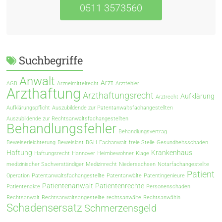
0511 3573560
Suchbegriffe
Anwalt
Arzt
AGB
Arzneimittelrecht
Arztfehler
Arzthaftung
Arzthaftungsrecht
Aufklärung
Arztrecht
Aufklärungspflicht
Auszubildende zur Patentanwaltsfachangestellten
Auszubildende zur Rechtsanwaltsfachangestellten
Behandlungsfehler
Behandlungsvertrag
Beweiserleichterung
Beweislast
BGH
Fachanwalt
freie Stelle
Gesundheitsschaden
Haftung
Krankenhaus
Haftungsrecht
Hannover
Heimbewohner
Klage
medizinischer Sachverständiger
Medizinrecht
Niedersachsen
Notarfachangestellte
Patient
Operation
Patentanwaltsfachangestellte
Patentanwälte
Patentingenieure
Patientenanwalt
Patientenrechte
Patientenakte
Personenschaden
Rechtsanwalt
Rechtsanwaltsangestellte
rechtsanwälte
Rechtsanwältin
Schadensersatz
Schmerzensgeld