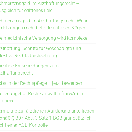
chmerzensgeld im Arzthaftungsrecht –
sgleich für erlittenes Leid
chmerzensgeld im Arzthaftungsrecht: Wenn
erletzungen mehr betreffen als den Körper
ie medizinische Versorgung wird komplexer
rzthaftung: Schritte für Geschädigte und
ffektive Rechtsdurchsetzung
ichtige Entscheidungen zum
rzthaftungsrecht
obs in der Rechtspflege – jetzt bewerben
tellenangebot Rechtsanwältin (m/w/d) in
annover
ormulare zur ärztlichen Aufklärung unterliegen
emäß § 307 Abs. 3 Satz 1 BGB grundsätzlich
icht einer AGB-Kontrolle