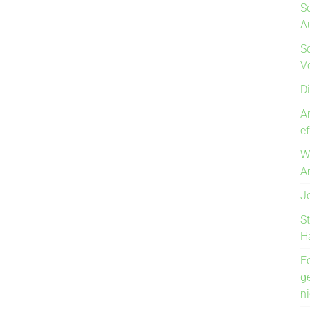
S
Au
S
V
D
A
e
W
A
J
S
H
F
g
n