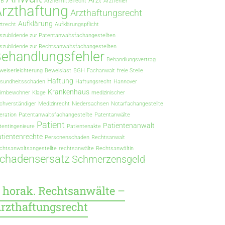
Arzt
GB
Arzneimittelrecht
Arztfehler
rzthaftung
Arzthaftungsrecht
Aufklärung
ztrecht
Aufklärungspflicht
szubildende zur Patentanwaltsfachangestellten
szubildende zur Rechtsanwaltsfachangestellten
ehandlungsfehler
Behandlungsvertrag
weiserleichterung
Beweislast
BGH
Fachanwalt
freie Stelle
Haftung
sundheitsschaden
Haftungsrecht
Hannover
Krankenhaus
imbewohner
Klage
medizinischer
chverständiger
Medizinrecht
Niedersachsen
Notarfachangestellte
eration
Patentanwaltsfachangestellte
Patentanwälte
Patient
Patientenanwalt
tentingenieure
Patientenakte
tientenrechte
Personenschaden
Rechtsanwalt
chtsanwaltsangestellte
rechtsanwälte
Rechtsanwältin
chadensersatz
Schmerzensgeld
horak. Rechtsanwälte –
rzthaftungsrecht