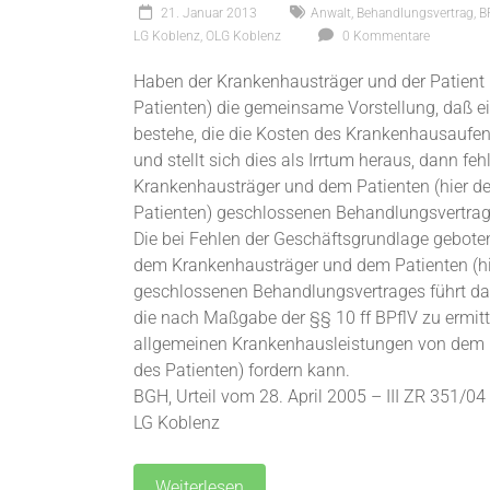
21. Januar 2013
Anwalt
,
Behandlungsvertrag
,
B
LG Koblenz
,
OLG Koblenz
0 Kommentare
Haben der Krankenhausträger und der Patient (
Patienten) die gemeinsame Vorstellung, daß e
bestehe, die die Kosten des Krankenhausaufe
und stellt sich dies als Irrtum heraus, dann f
Krankenhausträger und dem Patienten (hier de
Patienten) geschlossenen Behandlungsvertrag
Die bei Fehlen der Geschäftsgrundlage gebot
dem Krankenhausträger und dem Patienten (hie
geschlossenen Behandlungsvertrages führt da
die nach Maßgabe der §§ 10 ff BPflV zu ermitt
allgemeinen Krankenhausleistungen von dem Pa
des Patienten) fordern kann.
BGH, Urteil vom 28. April 2005 – III ZR 351/0
LG Koblenz
Weiterlesen