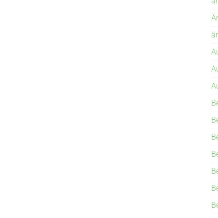
ä
Ä
ä
A
A
A
B
B
B
B
B
B
B