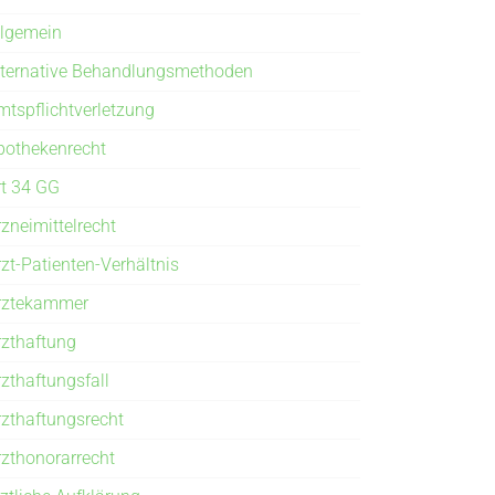
llgemein
lternative Behandlungsmethoden
mtspflichtverletzung
pothekenrecht
rt 34 GG
rzneimittelrecht
rzt-Patienten-Verhältnis
rztekammer
rzthaftung
rzthaftungsfall
rzthaftungsrecht
rzthonorarrecht