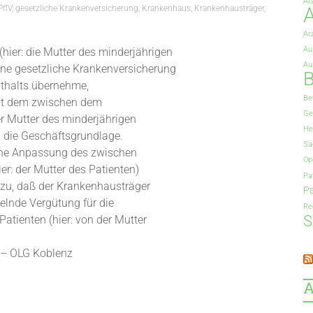
A
PflV
,
gesetzliche Krankenversicherung
,
Krankenhaus
,
Krankenhausträger
,
A
Ar
Au
hier: die Mutter des minderjährigen
Au
ine gesetzliche Krankenversicherung
B
nthalts übernehme,
Be
ehlt dem zwischen dem
Ge
r Mutter des minderjährigen
He
 die Geschäftsgrundlage.
Sa
ene Anpassung des zwischen
Op
r: der Mutter des Patienten)
Pa
zu, daß der Krankenhausträger
Pa
elnde Vergütung für die
Re
S
tienten (hier: von der Mutter
4 – OLG Koblenz
A