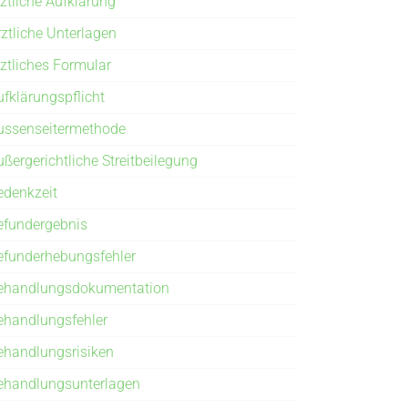
rztliche Aufklärung
rztliche Unterlagen
rztliches Formular
ufklärungspflicht
ussenseitermethode
ußergerichtliche Streitbeilegung
edenkzeit
efundergebnis
efunderhebungsfehler
ehandlungsdokumentation
ehandlungsfehler
ehandlungsrisiken
ehandlungsunterlagen