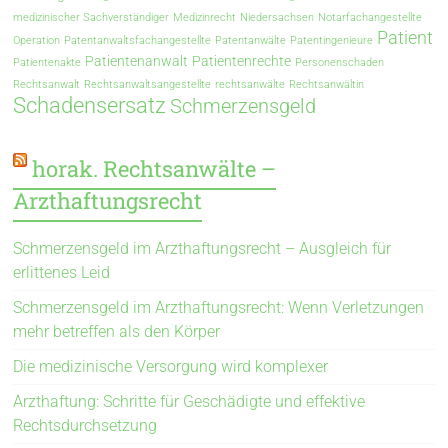
medizinischer Sachverständiger
Medizinrecht
Niedersachsen
Notarfachangestellte
Patient
Operation
Patentanwaltsfachangestellte
Patentanwälte
Patentingenieure
Patientenanwalt
Patientenrechte
Patientenakte
Personenschaden
Rechtsanwalt
Rechtsanwaltsangestellte
rechtsanwälte
Rechtsanwältin
Schadensersatz
Schmerzensgeld
horak. Rechtsanwälte –
Arzthaftungsrecht
Schmerzensgeld im Arzthaftungsrecht – Ausgleich für
erlittenes Leid
Schmerzensgeld im Arzthaftungsrecht: Wenn Verletzungen
mehr betreffen als den Körper
Die medizinische Versorgung wird komplexer
Arzthaftung: Schritte für Geschädigte und effektive
Rechtsdurchsetzung