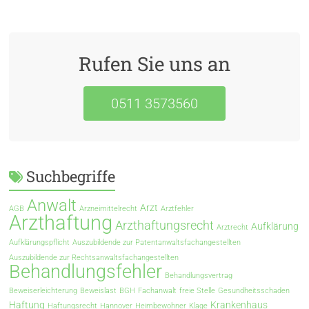
Rufen Sie uns an
0511 3573560
Suchbegriffe
Anwalt
Arzt
AGB
Arzneimittelrecht
Arztfehler
Arzthaftung
Arzthaftungsrecht
Aufklärung
Arztrecht
Aufklärungspflicht
Auszubildende zur Patentanwaltsfachangestellten
Auszubildende zur Rechtsanwaltsfachangestellten
Behandlungsfehler
Behandlungsvertrag
Beweiserleichterung
Beweislast
BGH
Fachanwalt
freie Stelle
Gesundheitsschaden
Haftung
Krankenhaus
Haftungsrecht
Hannover
Heimbewohner
Klage