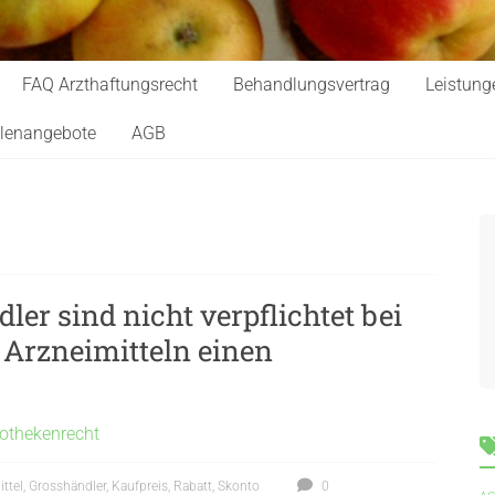
FAQ Arzthaftungsrecht
Behandlungsvertrag
Leistung
llenangebote
AGB
er sind nicht verpflichtet bei
 Arzneimitteln einen
othekenrecht
ittel
,
Grosshändler
,
Kaufpreis
,
Rabatt
,
Skonto
0