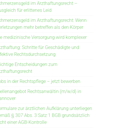
chmerzensgeld im Arzthaftungsrecht –
sgleich für erlittenes Leid
chmerzensgeld im Arzthaftungsrecht: Wenn
erletzungen mehr betreffen als den Körper
ie medizinische Versorgung wird komplexer
rzthaftung: Schritte für Geschädigte und
ffektive Rechtsdurchsetzung
ichtige Entscheidungen zum
rzthaftungsrecht
obs in der Rechtspflege – jetzt bewerben
tellenangebot Rechtsanwältin (m/w/d) in
annover
ormulare zur ärztlichen Aufklärung unterliegen
emäß § 307 Abs. 3 Satz 1 BGB grundsätzlich
icht einer AGB-Kontrolle