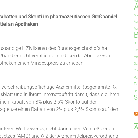
A
A
Ar
 Rabatten und Skonti im pharmazeutischen Großhandel
Au
ttel an Apotheken
Au
B
Be
ständige I. Zivilsenat des Bundesgerichtshofs hat
Ge
ändler nicht verpflichtet sind, bei der Abgabe von
He
otheken einen Mindestpreis zu erheben.
Sa
Op
Pa
Pa
e verschreibungspflichtige Arzneimittel (sogenannte Rx-
Re
nsblatt und in ihrem Internetauftritt damit, dass sie ihren
S
einen Rabatt von 3% plus 2,5% Skonto auf den
eisgrenze einen Rabatt von 2% plus 2,5% Skonto auf den
A
auteren Wettbewerbs, sieht darin einen Verstoß gegen
lgesetzes (AMG) und § 2 der Arzneimittelpreisverordnung