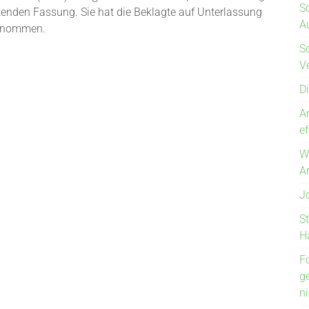
S
tenden Fassung. Sie hat die Beklagte auf Unterlassung
Au
genommen.
S
V
D
A
e
W
A
J
S
H
F
g
n