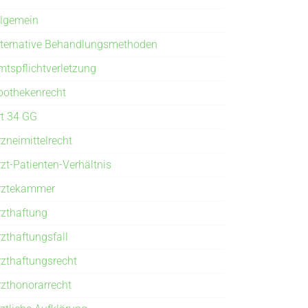
llgemein
lternative Behandlungsmethoden
mtspflichtverletzung
pothekenrecht
rt 34 GG
rzneimittelrecht
rzt-Patienten-Verhältnis
rztekammer
rzthaftung
rzthaftungsfall
rzthaftungsrecht
rzthonorarrecht