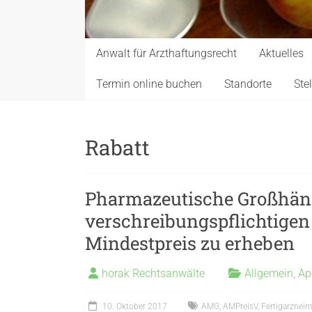
Anwalt für Arzthaftungsrecht
Aktuelles
Termin online buchen
Standorte
Ste
Rabatt
Pharmazeutische Großhändl
verschreibungspflichtigen
Mindestpreis zu erheben
horak Rechtsanwälte
Allgemein
,
Ap
10. Oktober 2017
AMG
,
AMPreisV
,
Fertigarzneim