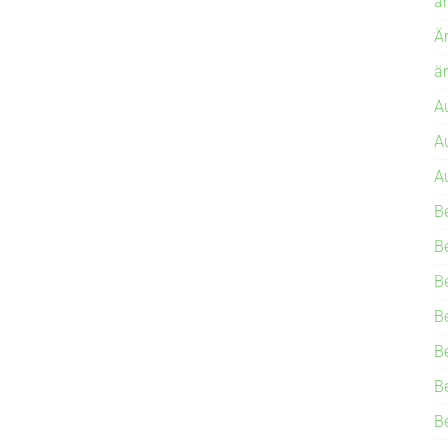
ä
Ä
ä
A
A
A
B
B
B
B
B
B
B