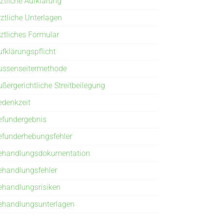
rztliche Aufklärung
rztliche Unterlagen
rztliches Formular
ufklärungspflicht
ussenseitermethode
ußergerichtliche Streitbeilegung
edenkzeit
efundergebnis
efunderhebungsfehler
ehandlungsdokumentation
ehandlungsfehler
ehandlungsrisiken
ehandlungsunterlagen