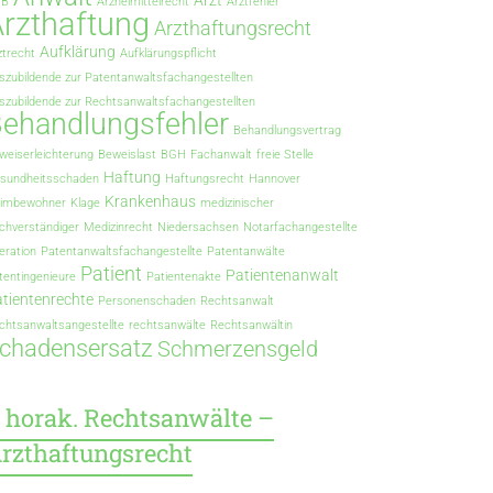
Arzt
GB
Arzneimittelrecht
Arztfehler
rzthaftung
Arzthaftungsrecht
Aufklärung
ztrecht
Aufklärungspflicht
szubildende zur Patentanwaltsfachangestellten
szubildende zur Rechtsanwaltsfachangestellten
ehandlungsfehler
Behandlungsvertrag
weiserleichterung
Beweislast
BGH
Fachanwalt
freie Stelle
Haftung
sundheitsschaden
Haftungsrecht
Hannover
Krankenhaus
imbewohner
Klage
medizinischer
chverständiger
Medizinrecht
Niedersachsen
Notarfachangestellte
eration
Patentanwaltsfachangestellte
Patentanwälte
Patient
Patientenanwalt
tentingenieure
Patientenakte
tientenrechte
Personenschaden
Rechtsanwalt
chtsanwaltsangestellte
rechtsanwälte
Rechtsanwältin
chadensersatz
Schmerzensgeld
horak. Rechtsanwälte –
rzthaftungsrecht