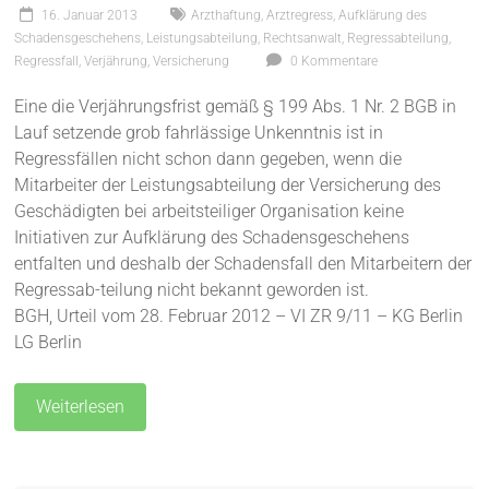
16. Januar 2013
Arzthaftung
,
Arztregress
,
Aufklärung des
Schadensgeschehens
,
Leistungsabteilung
,
Rechtsanwalt
,
Regressabteilung
,
Regressfall
,
Verjährung
,
Versicherung
0 Kommentare
Eine die Verjährungsfrist gemäß § 199 Abs. 1 Nr. 2 BGB in
Lauf setzende grob fahrlässige Unkenntnis ist in
Regressfällen nicht schon dann gegeben, wenn die
Mitarbeiter der Leistungsabteilung der Versicherung des
Geschädigten bei arbeitsteiliger Organisation keine
Initiativen zur Aufklärung des Schadensgeschehens
entfalten und deshalb der Schadensfall den Mitarbeitern der
Regressab-teilung nicht bekannt geworden ist.
BGH, Urteil vom 28. Februar 2012 – VI ZR 9/11 – KG Berlin
LG Berlin
Weiterlesen