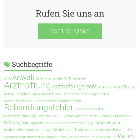
Rufen Sie uns an
0511 3573560
Suchbegriffe
Anwalt
Arzt
AGB
Arzneimittelrecht
Arztfehler
Arzthaftung
Arzthaftungsrecht
Aufklärung
Arztrecht
Aufklärungspflicht
Auszubildende zur Patentanwaltsfachangestellten
Auszubildende zur Rechtsanwaltsfachangestellten
Behandlungsfehler
Behandlungsvertrag
Beweiserleichterung
Beweislast
BGH
Fachanwalt
freie Stelle
Gesundheitsschaden
Haftung
Krankenhaus
Haftungsrecht
Hannover
Heimbewohner
Klage
medizinischer Sachverständiger
Medizinrecht
Niedersachsen
Notarfachangestellte
Patient
Operation
Patentanwaltsfachangestellte
Patentanwälte
Patentingenieure