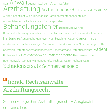
Anwalt
Arzt
AGB
Arzneimittelrecht
Arztfehler
Arzthaftung
Arzthaftungsrecht
Aufklärung
Arztrecht
Aufklärungspflicht
Auszubildende zur Patentanwaltsfachangestellten
Auszubildende zur Rechtsanwaltsfachangestellten
Behandlungsfehler
Behandlungsvertrag
Beweiserleichterung
Beweislast
BGH
Fachanwalt
freie Stelle
Gesundheitsschaden
Haftung
Krankenhaus
Haftungsrecht
Hannover
Heimbewohner
Klage
medizinischer Sachverständiger
Medizinrecht
Niedersachsen
Notarfachangestellte
Patient
Operation
Patentanwaltsfachangestellte
Patentanwälte
Patentingenieure
Patientenanwalt
Patientenrechte
Patientenakte
Personenschaden
Rechtsanwalt
Rechtsanwaltsangestellte
rechtsanwälte
Rechtsanwältin
Schadensersatz
Schmerzensgeld
horak. Rechtsanwälte –
Arzthaftungsrecht
Schmerzensgeld im Arzthaftungsrecht – Ausgleich für
erlittenes Leid