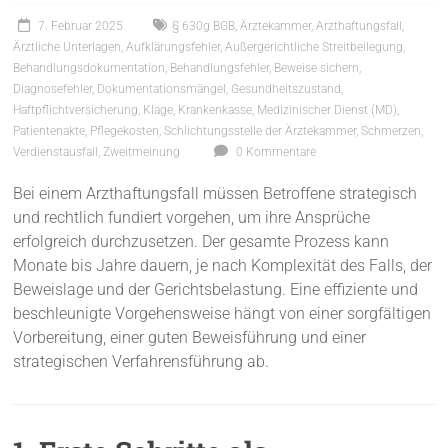
7. Februar 2025
§ 630g BGB
,
Ärztekammer
,
Arzthaftungsfall
,
Ärztliche Unterlagen
,
Aufklärungsfehler
,
Außergerichtliche Streitbeilegung
,
Behandlungsdokumentation
,
Behandlungsfehler
,
Beweise sichern
,
Diagnosefehler
,
Dokumentationsmängel
,
Gesundheitszustand
,
Haftpflichtversicherung
,
Klage
,
Krankenkasse
,
Medizinischer Dienst (MD)
,
Patientenakte
,
Pflegekosten
,
Schlichtungsstelle der Ärztekammer
,
Schmerzen
,
Verdienstausfall
,
Zweitmeinung
0 Kommentare
Bei einem Arzthaftungsfall müssen Betroffene strategisch
und rechtlich fundiert vorgehen, um ihre Ansprüche
erfolgreich durchzusetzen. Der gesamte Prozess kann
Monate bis Jahre dauern, je nach Komplexität des Falls, der
Beweislage und der Gerichtsbelastung. Eine effiziente und
beschleunigte Vorgehensweise hängt von einer sorgfältigen
Vorbereitung, einer guten Beweisführung und einer
strategischen Verfahrensführung ab.