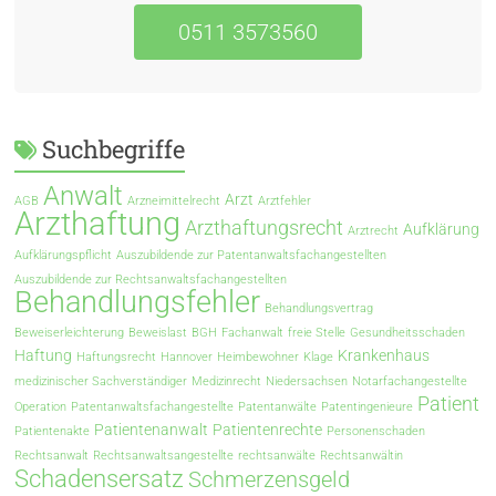
0511 3573560
Suchbegriffe
Anwalt
Arzt
AGB
Arzneimittelrecht
Arztfehler
Arzthaftung
Arzthaftungsrecht
Aufklärung
Arztrecht
Aufklärungspflicht
Auszubildende zur Patentanwaltsfachangestellten
Auszubildende zur Rechtsanwaltsfachangestellten
Behandlungsfehler
Behandlungsvertrag
Beweiserleichterung
Beweislast
BGH
Fachanwalt
freie Stelle
Gesundheitsschaden
Haftung
Krankenhaus
Haftungsrecht
Hannover
Heimbewohner
Klage
medizinischer Sachverständiger
Medizinrecht
Niedersachsen
Notarfachangestellte
Patient
Operation
Patentanwaltsfachangestellte
Patentanwälte
Patentingenieure
Patientenanwalt
Patientenrechte
Patientenakte
Personenschaden
Rechtsanwalt
Rechtsanwaltsangestellte
rechtsanwälte
Rechtsanwältin
Schadensersatz
Schmerzensgeld