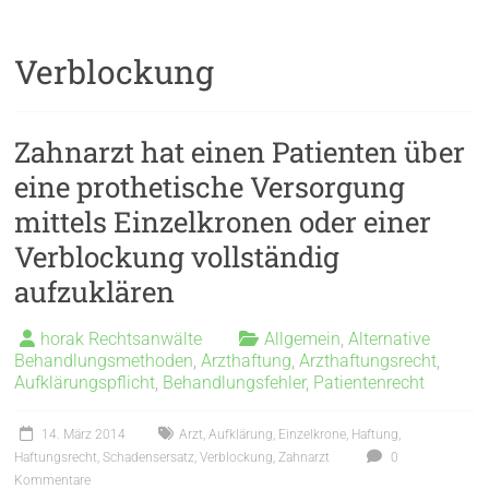
Verblockung
Zahnarzt hat einen Patienten über
eine prothetische Versorgung
mittels Einzelkronen oder einer
Verblockung vollständig
aufzuklären
horak Rechtsanwälte
Allgemein
,
Alternative
Behandlungsmethoden
,
Arzthaftung
,
Arzthaftungsrecht
,
Aufklärungspflicht
,
Behandlungsfehler
,
Patientenrecht
14. März 2014
Arzt
,
Aufklärung
,
Einzelkrone
,
Haftung
,
Haftungsrecht
,
Schadensersatz
,
Verblockung
,
Zahnarzt
0
Kommentare