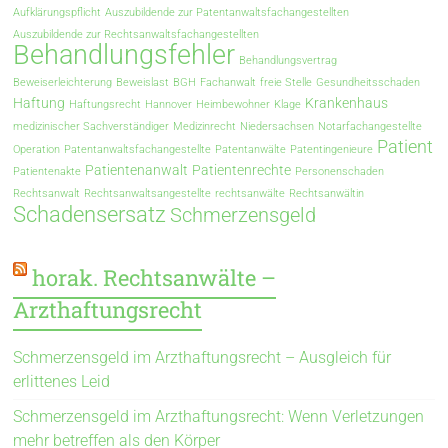
Aufklärungspflicht
Auszubildende zur Patentanwaltsfachangestellten
Auszubildende zur Rechtsanwaltsfachangestellten
Behandlungsfehler
Behandlungsvertrag
Beweiserleichterung
Beweislast
BGH
Fachanwalt
freie Stelle
Gesundheitsschaden
Haftung
Krankenhaus
Haftungsrecht
Hannover
Heimbewohner
Klage
medizinischer Sachverständiger
Medizinrecht
Niedersachsen
Notarfachangestellte
Patient
Operation
Patentanwaltsfachangestellte
Patentanwälte
Patentingenieure
Patientenanwalt
Patientenrechte
Patientenakte
Personenschaden
Rechtsanwalt
Rechtsanwaltsangestellte
rechtsanwälte
Rechtsanwältin
Schadensersatz
Schmerzensgeld
horak. Rechtsanwälte –
Arzthaftungsrecht
Schmerzensgeld im Arzthaftungsrecht – Ausgleich für
erlittenes Leid
Schmerzensgeld im Arzthaftungsrecht: Wenn Verletzungen
mehr betreffen als den Körper