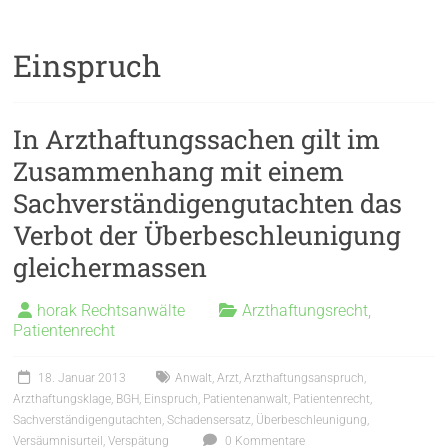
Einspruch
In Arzthaftungssachen gilt im
Zusammenhang mit einem
Sachverständigengutachten das
Verbot der Überbeschleunigung
gleichermassen
horak Rechtsanwälte
Arzthaftungsrecht
,
Patientenrecht
18. Januar 2013
Anwalt
,
Arzt
,
Arzthaftungsanspruch
,
Arzthaftungsklage
,
BGH
,
Einspruch
,
Patientenanwalt
,
Patientenrecht
,
Sachverständigengutachten
,
Schadensersatz
,
Überbeschleunigung
,
Versäumnisurteil
,
Verspätung
0 Kommentare