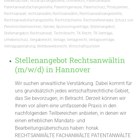
Niedersachsen
,
Notarfachangestellte
,
Onlinerecht
,
Patentanwälte
,
Patentanwaltsfachangestellte
,
Patentingenieure
,
Patentschutz
,
Produzenten
,
Rechtsanwalt
,
rechtsanwälte
,
Rechtsanwältin
,
Rechtsanwaltsangestellte
,
Rechtsanwaltsfachangestellte
,
Rechtsfachwirte
,
Rechtsreferendare
,
Schutz von
Persönlichkeitsrechten
,
Sender
,
Sponsoringverträge
,
Stellenangebot
,
Stellenangebot Rechtsanwalt
,
Technikrecht
,
TK-Recht
,
TK-Verträge
,
Urheberschutz
,
Vergaberecht
,
Verlage
,
Verlagsrecht
,
Verlagsverträge
,
Vertragsgestaltung
,
Wettbewerbsrecht
,
Wirtschaftsjuristen
Stellenangebot Rechtsanwältin
(m/w/d) in Hannover
Wir suchen anwaltliche Verstärkung. Dabei kommt für
uns grundsätzlich jedes wirtschaftsrechtliche Gebiet,
das Sie bevorzugen, in Betracht. Derzeit können wir
Ihnen vor allem eine umfassende Praxis in den
nachfolgenden Teilbereichen anbieten, in denen wir
einen erheblichen Mandats- und
Bearbeitungsüberschuss haben: horak.
RECHTSANWÄLTE FACHANWÄLTE PATENTANWÄLTE