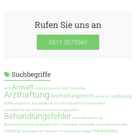
Rufen Sie uns an
0511 3573560
Suchbegriffe
Anwalt
Arzt
AGB
Arzneimittelrecht
Arztfehler
Arzthaftung
Arzthaftungsrecht
Aufklärung
Arztrecht
Aufklärungspflicht
Auszubildende zur Patentanwaltsfachangestellten
Auszubildende zur Rechtsanwaltsfachangestellten
Behandlungsfehler
Behandlungsvertrag
Beweiserleichterung
Beweislast
BGH
Fachanwalt
freie Stelle
Gesundheitsschaden
Haftung
Krankenhaus
Haftungsrecht
Hannover
Heimbewohner
Klage