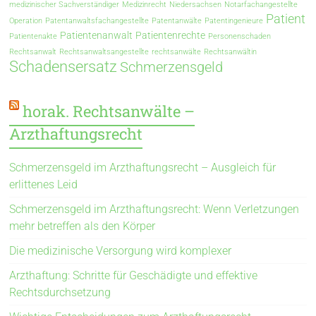
medizinischer Sachverständiger
Medizinrecht
Niedersachsen
Notarfachangestellte
Patient
Operation
Patentanwaltsfachangestellte
Patentanwälte
Patentingenieure
Patientenanwalt
Patientenrechte
Patientenakte
Personenschaden
Rechtsanwalt
Rechtsanwaltsangestellte
rechtsanwälte
Rechtsanwältin
Schadensersatz
Schmerzensgeld
horak. Rechtsanwälte –
Arzthaftungsrecht
Schmerzensgeld im Arzthaftungsrecht – Ausgleich für
erlittenes Leid
Schmerzensgeld im Arzthaftungsrecht: Wenn Verletzungen
mehr betreffen als den Körper
Die medizinische Versorgung wird komplexer
Arzthaftung: Schritte für Geschädigte und effektive
Rechtsdurchsetzung