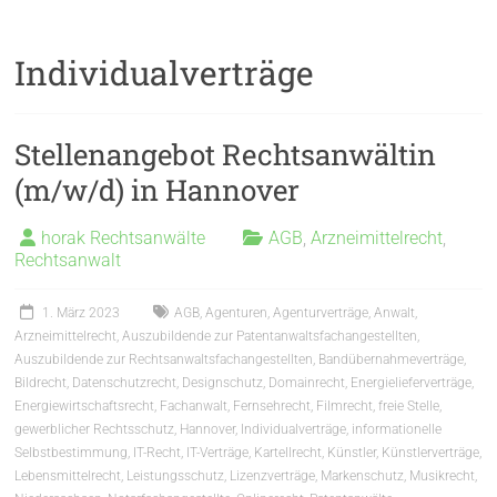
Individualverträge
Stellenangebot Rechtsanwältin
(m/w/d) in Hannover
horak Rechtsanwälte
AGB
,
Arzneimittelrecht
,
Rechtsanwalt
1. März 2023
AGB
,
Agenturen
,
Agenturverträge
,
Anwalt
,
Arzneimittelrecht
,
Auszubildende zur Patentanwaltsfachangestellten
,
Auszubildende zur Rechtsanwaltsfachangestellten
,
Bandübernahmeverträge
,
Bildrecht
,
Datenschutzrecht
,
Designschutz
,
Domainrecht
,
Energielieferverträge
,
Energiewirtschaftsrecht
,
Fachanwalt
,
Fernsehrecht
,
Filmrecht
,
freie Stelle
,
gewerblicher Rechtsschutz
,
Hannover
,
Individualverträge
,
informationelle
Selbstbestimmung
,
IT-Recht
,
IT-Verträge
,
Kartellrecht
,
Künstler
,
Künstlerverträge
,
Lebensmittelrecht
,
Leistungsschutz
,
Lizenzverträge
,
Markenschutz
,
Musikrecht
,